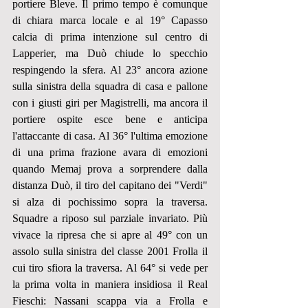
portiere Bleve. Il primo tempo è comunque 
di chiara marca locale e al 19° Capasso 
calcia di prima intenzione sul centro di 
Lapperier, ma Duò chiude lo specchio 
respingendo la sfera. Al 23° ancora azione 
sulla sinistra della squadra di casa e pallone 
con i giusti giri per Magistrelli, ma ancora il 
portiere ospite esce bene e anticipa 
l'attaccante di casa. Al 36° l'ultima emozione 
di una prima frazione avara di emozioni 
quando Memaj prova a sorprendere dalla 
distanza Duò, il tiro del capitano dei "Verdi" 
si alza di pochissimo sopra la traversa. 
Squadre a riposo sul parziale invariato. Più 
vivace la ripresa che si apre al 49° con un 
assolo sulla sinistra del classe 2001 Frolla il 
cui tiro sfiora la traversa. Al 64° si vede per 
la prima volta in maniera insidiosa il Real 
Fieschi: Nassani scappa via a Frolla e 