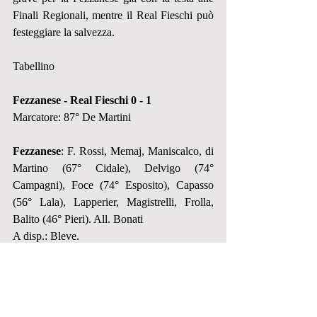
Finali Regionali, mentre il Real Fieschi può 
festeggiare la salvezza.
Tabellino
Fezzanese - Real Fieschi 0 - 1
Marcatore: 87° De Martini
Fezzanese
: F. Rossi, Memaj, Maniscalco, di 
Martino (67° Cidale), Delvigo (74° 
Campagni), Foce (74° Esposito), Capasso 
(56° Lala), Lapperier, Magistrelli, Frolla, 
Balito (46° Pieri). All. Bonati
A disp.: Bleve.
Real Fieschi
: Duò, D. Cuneo, De Martini, 
Arpe, Falcone, Parolin (59° Barbieri), 
Triscornia (77° Massa), Sanguinetti, 