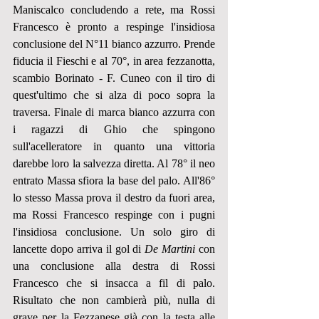
Maniscalco concludendo a rete, ma Rossi 
Francesco è pronto a respinge l'insidiosa 
conclusione del N°11 bianco azzurro. Prende 
fiducia il Fieschi e al 70°, in area fezzanotta, 
scambio Borinato - F. Cuneo con il tiro di 
quest'ultimo che si alza di poco sopra la 
traversa. Finale di marca bianco azzurra con 
i ragazzi di Ghio che spingono 
sull'acelleratore in quanto una vittoria 
darebbe loro la salvezza diretta. Al 78° il neo 
entrato Massa sfiora la base del palo. All'86° 
lo stesso Massa prova il destro da fuori area, 
ma Rossi Francesco respinge con i pugni 
l'insidiosa conclusione. Un solo giro di 
lancette dopo arriva il gol di 
De Martini
 con 
una conclusione alla destra di Rossi 
Francesco che si insacca a fil di palo. 
Risultato che non cambierà più, nulla di 
grave per la Fezzanese già con la testa alle 