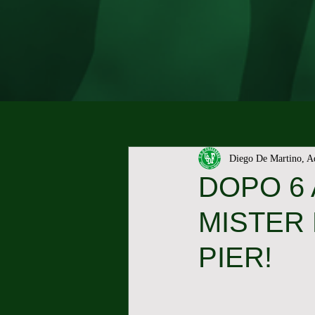
Diego De Martino, A
DOPO 6 
MISTER 
PIER!