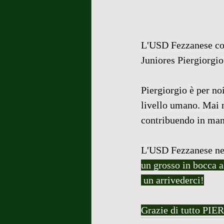
L'USD Fezzanese com
Juniores Piergiorgio
Piergiorgio è per no
livello umano. Mai n
contribuendo in mani
L'USD Fezzanese nel r
un grosso in bocca al
 un arrivederci!
Grazie di tutto PIER