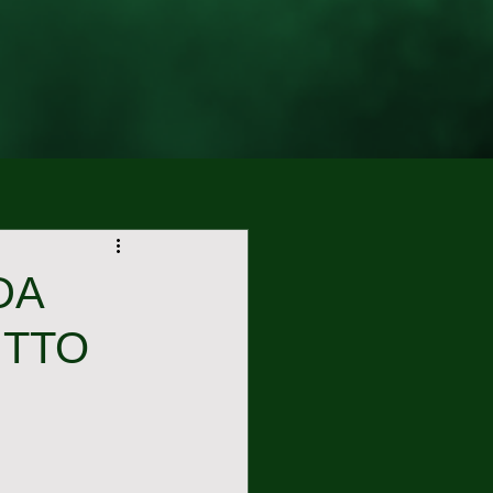
DA
UTTO