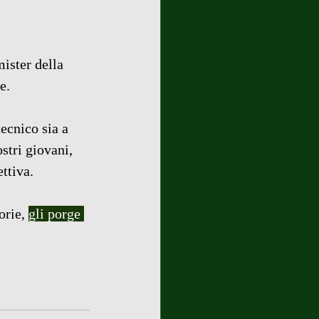
ister della 
e.
ecnico sia a 
stri giovani, 
ttiva.
orie, 
gli porge 