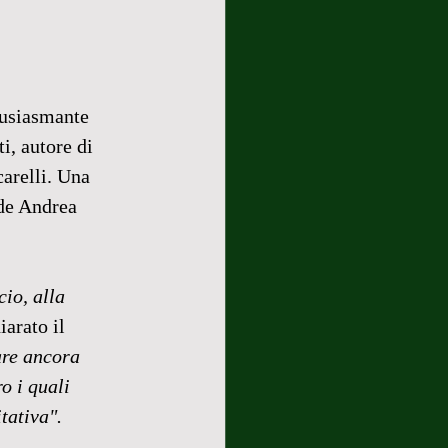
tusiasmante 
i, autore di 
carelli. Una 
rde Andrea 
cio, alla 
iarato il 
are ancora 
o i quali 
tativa".