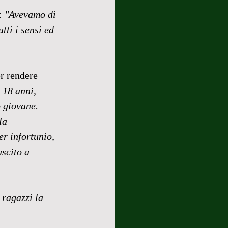
: 
"Avevamo di 
ti i sensi ed 
r rendere 
 18 anni, 
 giovane. 
la 
r infortunio, 
scito a 
 ragazzi la 