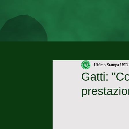
Ufficio Stampa USD 
Gatti: "Co
prestazio