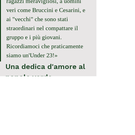
ragazzi meravigliosi, a uomini 
veri come Bruccini e Cesarini, e 
ai "vecchi" che sono stati 
straordinari nel compattare il 
gruppo e i più giovani. 
Ricordiamoci che praticamente 
siamo un'Under 23!»
Una dedica d'amore al 
popolo verde
La chiosa finale è una dedica d'amore puro, 
di quelle che fanno accapponare la pelle, 
rivolta a chi non ha mai smesso di crederci, 
nemmeno quando la salita sembrava 
insormontabile:
«L'ultimo pensiero è per i tifosi. 
È stata, soprattutto, la vittoria del 