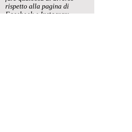
rispetto alla pagina di 
Facebook e Instagram. 
Quindi il mio invito è quello 
di iscriversi gratuitamente 
al canale YouTube".
https://youtu.be/qbjxbjDU6fk?
si=iKMPjluvbEkcN7r3
Fezzanese
SOCIETA'