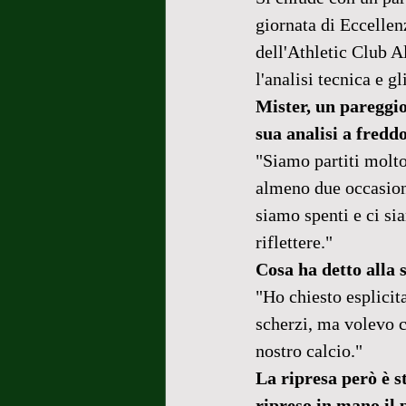
giornata di Eccellen
dell'Athletic Club A
l'analisi tecnica e gl
Mister, un pareggio
sua analisi a fredd
"Siamo partiti molto
almeno due occasioni
siamo spenti e ci si
riflettere."
Cosa ha detto alla 
"Ho chiesto esplicit
scherzi, ma volevo c
nostro calcio."
La ripresa però è s
ripreso in mano il p