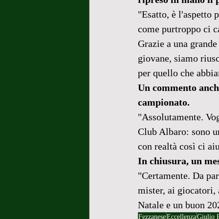
"Esatto, è l'aspetto
come purtroppo ci ca
Grazie a una grande 
giovane, siamo riusci
per quello che abbi
Un commento anche s
campionato.
"Assolutamente. Vogl
Club Albaro: sono un
con realtà così ci ai
In chiusura, un mes
"Certamente. Da part
mister, ai giocatori, 
Natale e un buon 202
Fezzanese
Eccellenza
Giulio 