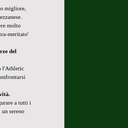
o migliore, 
Fezzanese. 
ere molto 
tra-meritato' 
rze del 
l'Athletic 
onfrontarsi 
vità.
rare a tutti i 
ri un sereno 