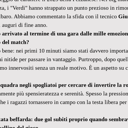
za, i "Verdi" hanno strappato un punto prezioso in rim
lbaro. Abbiamo commentato la sfida con il tecnico 
Giu
i auguri di fine anno.
 arrivato al termine di una gara dalle mille emozioni
o del match?
 bene: nei primi 10 minuti siamo stati davvero importa
 nitide per passare in vantaggio. Purtroppo, dopo quell
amo innervositi senza un reale motivo. È un aspetto su
squadra negli spogliatoi per cercare di invertire la r
amente più spensieratezza e serenità. Spesso la pression
he i ragazzi tornassero in campo con la testa libera per
tata beffarda: due gol subiti proprio quando sembra
allino del gioco.