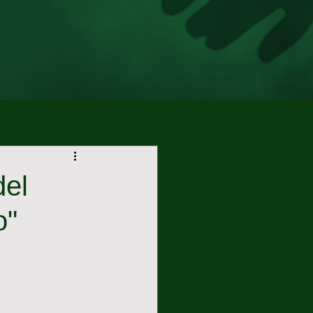
del
o"