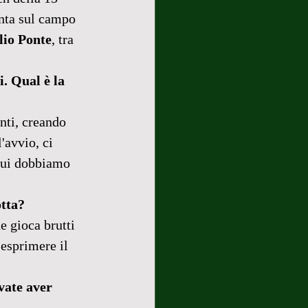
onta sul campo 
lio Ponte
, tra 
. Qual è la 
nti, creando 
'avvio, ci 
 cui dobbiamo 
otta?
e gioca brutti 
 esprimere il 
vate aver 