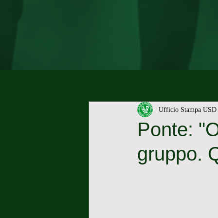
Ufficio Stampa USD 
Ponte: "O
gruppo. Q