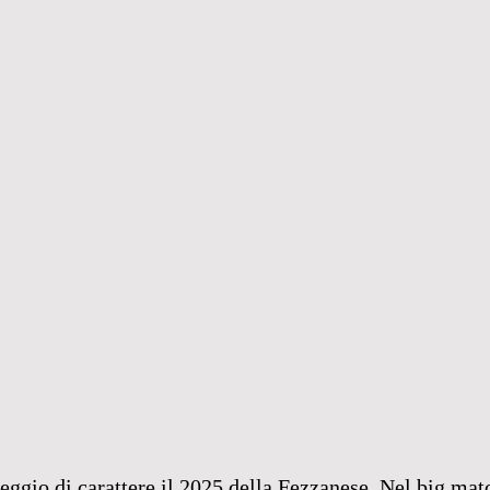
eggio di carattere il 2025 della Fezzanese. Nel big matc