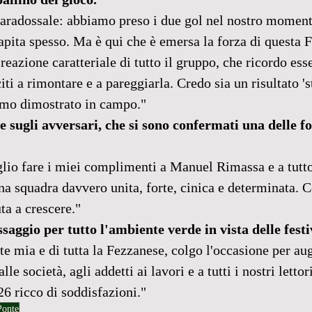
 paradossale: abbiamo preso i due gol nel nostro moment
pita spesso. Ma è qui che è emersa la forza di questa 
reazione caratteriale di tutto il gruppo, che ricordo ess
ti a rimontare e a pareggiarla. Credo sia un risultato 's
amo dimostrato in campo."
ugli avversari, che si sono confermati una delle fo
io fare i miei complimenti a Manuel Rimassa e a tutto 
a squadra davvero unita, forte, cinica e determinata. C
uta a crescere."
saggio per tutto l'ambiente verde in vista delle festi
e mia e di tutta la Fezzanese, colgo l'occasione per augu
alle società, agli addetti ai lavori e a tutti i nostri letto
6 ricco di soddisfazioni."
Ponte