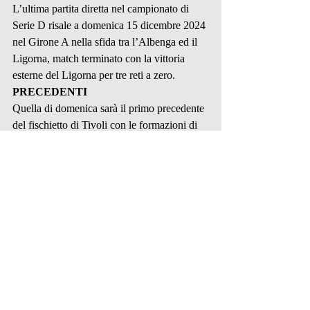
L’ultima partita diretta nel campionato di 
Serie D risale a domenica 15 dicembre 2024 
nel Girone A nella sfida tra l’Albenga ed il 
Ligorna, match terminato con la vittoria 
esterne del Ligorna per tre reti a zero.
PRECEDENTI
Quella di domenica sarà il primo precedente 
del fischietto di Tivoli con le formazioni di 
Fezzanese e Poggibonsi.
Fezzanese
Serie D
designazione arbitrale
PRIMA SQUADRA
Post recenti
Mostra tutti