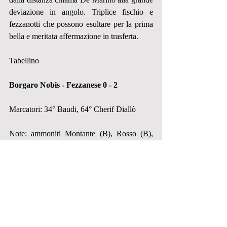
deviazione in angolo. Triplice fischio e 
fezzanotti che possono esultare per la prima 
bella e meritata affermazione in trasferta.
Tabellino
Borgaro Nobis - Fezzanese 0 - 2
Marcatori: 34° Baudi, 64° Cherif Diallò
Note: ammoniti Montante (B), Rosso (B), 
Grillo (B), Edalili (B), Grasselli (F) e 
Pasquero (B), recupero 2' e 6' minuti
Borgaro Nobis
: De Marino, De Bonis, 
Edalili, Rosso, Grillo, Gueye, Marangone, 
Chiazzolino, Citterio, Montante, Pasquero. 
All. Russo