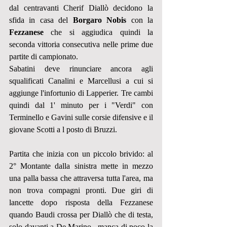
dal centravanti Cherif Diallò decidono la 
sfida in casa del 
Borgaro Nobis
 con la 
Fezzanese
 che si aggiudica quindi la 
seconda vittoria consecutiva nelle prime due 
partite di campionato.
Sabatini deve rinunciare ancora agli 
squalificati Canalini e Marcellusi a cui si 
aggiunge l'infortunio di Lapperier. Tre cambi 
quindi dal 1' minuto per i "Verdi" con 
Terminello e Gavini sulle corsie difensive e il 
giovane Scotti a l posto di Bruzzi.
Partita che inizia con un piccolo brivido: al 
2° Montante dalla sinistra mette in mezzo 
una palla bassa che attraversa tutta l'area, ma 
non trova compagni pronti. Due giri di 
lancette dopo risposta della Fezzanese 
quando Baudi crossa per Diallò che di testa, 
solo davanti a De Marino , manca di poco la 