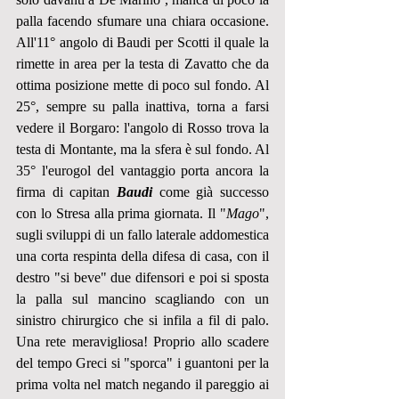
palla facendo sfumare una chiara occasione. 
All'11° angolo di Baudi per Scotti il quale la 
rimette in area per la testa di Zavatto che da 
ottima posizione mette di poco sul fondo. Al 
25°, sempre su palla inattiva, torna a farsi 
vedere il Borgaro: l'angolo di Rosso trova la 
testa di Montante, ma la sfera è sul fondo. Al 
35° l'eurogol del vantaggio porta ancora la 
firma di capitan 
Baudi
 come già successo 
con lo Stresa alla prima giornata. Il "
Mago
", 
sugli sviluppi di un fallo laterale addomestica 
una corta respinta della difesa di casa, con il 
destro "si beve" due difensori e poi si sposta 
la palla sul mancino scagliando con un 
sinistro chirurgico che si infila a fil di palo. 
Una rete meravigliosa! Proprio allo scadere 
del tempo Greci si "sporca" i guantoni per la 
prima volta nel match negando il pareggio ai 