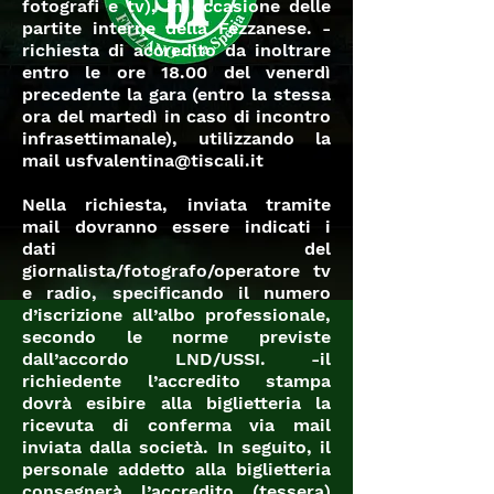
fotografi e tv), in occasione delle
partite interne della Fezzanese. -
richiesta di accredito da inoltrare
entro le ore 18.00 del venerdì
precedente la gara (entro la stessa
ora del martedì in caso di incontro
infrasettimanale), utilizzando la
mail
usfvalentina@tiscali.it
Nella richiesta, inviata tramite
mail dovranno essere indicati i
dati del
giornalista/fotografo/operatore tv
e radio, specificando il numero
d’iscrizione all’albo professionale,
secondo le norme previste
dall’accordo LND/USSI. -il
richiedente l’accredito stampa
dovrà esibire alla biglietteria la
ricevuta di conferma via mail
inviata dalla società. In seguito, il
personale addetto alla biglietteria
consegnerà l’accredito (tessera)