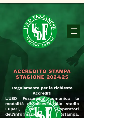
ACCREDITO STAMPA
STAGIONE 2024/25
Regolamento per le richieste
Accrediti
L’USD Fezzanese comunica le
modalità di accesso allo stadio
Luperi, per gli operatori
dell’informazione (stampa,