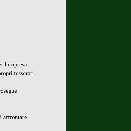
r la ripresa 
ropri tesserati.
rosegue 
i affrontare 