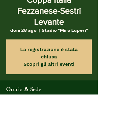
Fezzanese-Sestri
Levante
dom 28 ago
  |  
Stadio "Miro Luperi"
La registrazione è stata
chiusa
Scopri gli altri eventi
Orario & Sede
28 ago 2022, 16:00
Stadio "Miro Luperi", Via Paradiso, 20,
19038 Sarzana SP, Italia