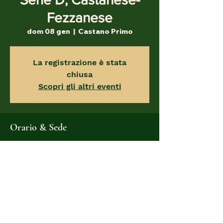
Fezzanese
dom 08 gen
  |  
Castano Primo
La registrazione è stata
chiusa
Scopri gli altri eventi
Orario & Sede
08 gen 2023, 14:30
Castano Primo, Via Olimpiadi, 20022
Castano Primo MI, Italia
Condividi questo evento