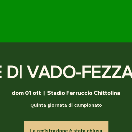
E D| VADO-FEZZ
dom 01 ott
  |  
Stadio Ferruccio Chittolina
Quinta giornata di campionato
La registrazione è stata chiusa