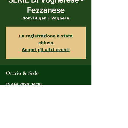
Fezzanese
dom 14 gen
  |  
Voghera
La registrazione è stata
chiusa
Scopri gli altri eventi
Orario & Sede
14 gen 2024, 14:30
Voghera, Stadio Comunale 'G.Parisi, Via
Cipriano Facchinetti, 4, 27058 Voghera
PV, Italia