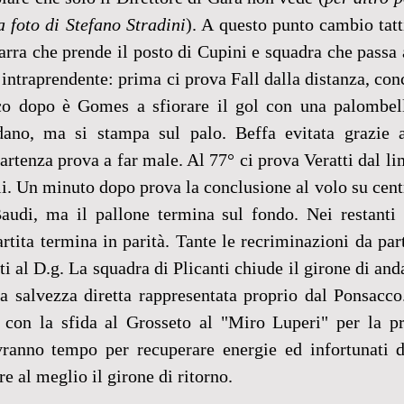
 foto di Stefano Stradini
). A questo punto cambio tatti
arra che prende il posto di Cupini e squadra che passa al
i intraprendente: prima ci prova Fall dalla distanza, con
o dopo è Gomes a sfiorare il gol con una palombell
ano, ma si stampa sul palo. Beffa evitata grazie a
rtenza prova a far male. Al 77° ci prova Veratti dal lim
li. Un minuto dopo prova la conclusione al volo su centr
audi, ma il pallone termina sul fondo. Nei restanti 
rtita termina in parità. Tante le recriminazioni da part
i al D.g. La squadra di Plicanti chiude il girone di and
la salvezza diretta rappresentata proprio dal Ponsacco
 con la sfida al Grosseto al "Miro Luperi" per la pri
vranno tempo per recuperare energie ed infortunati du
re al meglio il girone di ritorno.