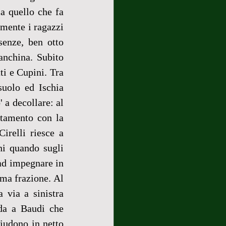
a quello che fa 
mente i ragazzi 
enze, ben otto 
anchina. Subito 
ti e Cupini. Tra 
uolo ed Ischia 
a decollare: al 
tamento con la 
irelli riesce a 
i quando sugli 
 ad impegnare in 
ma frazione. Al 
via a sinistra 
da a Baudi che 
hiudono in netto 