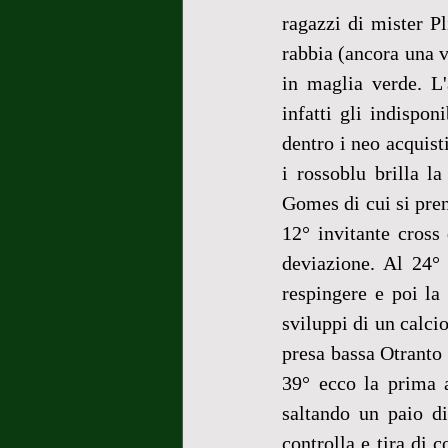
ragazzi di mister Pl
rabbia (ancora una v
in maglia verde. L'
infatti gli indispon
dentro i neo acquisti
i rossoblu brilla l
Gomes di cui si pren
12° invitante cross
deviazione. Al 24° 
respingere e poi la
sviluppi di un calcio
presa bassa Otranto 
39° ecco la prima a
saltando un paio d
controlla e tira di c