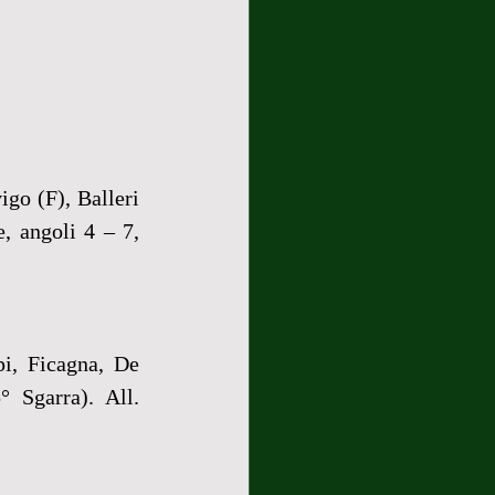
go (F), Balleri 
 angoli 4 – 7, 
i, Ficagna, De 
 Sgarra). All. 