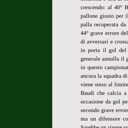
crescendo: al 40° B
pallone giusto per i
palla recuperata da
44° grave errore dell
di avversari e cross
in porta il gol del
generale annulla il g
in questo campionat
ancora la squadra di
viene steso al limit
Baudi che calcia a 
occasione da gol per
secondo grave errore 
ma un difensore con
Sarebbe un rigore so