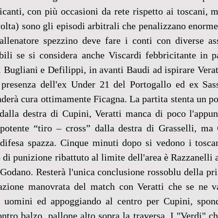
icanti, con più occasioni da rete rispetto ai toscani, m
olta) sono gli episodi arbitrali che penalizzano enorme
allenatore spezzino deve fare i conti con diverse ass
ibili se si considera anche Viscardi febbricitante in p
 Bugliani e Defilippi, in avanti Baudi ad ispirare Verat
a presenza dell'ex Under 21 del Portogallo ed ex Sass
derà cura ottimamente Ficagna. La partita stenta un po' 
 dalla destra di Cupini, Veratti manca di poco l'appun
potente “tiro – cross” dalla destra di Grasselli, ma C
 difesa spazza. Cinque minuti dopo si vedono i toscan
 di punizione ribattuto al limite dell'area è Razzanelli
Godano. Resterà l'unica conclusione rossoblu della pri
zione manovrata del match con Veratti che se ne va 
i uomini ed appoggiando al centro per Cupini, spon
ontro balzo, pallone alto sopra la traversa. I "Verdi" c