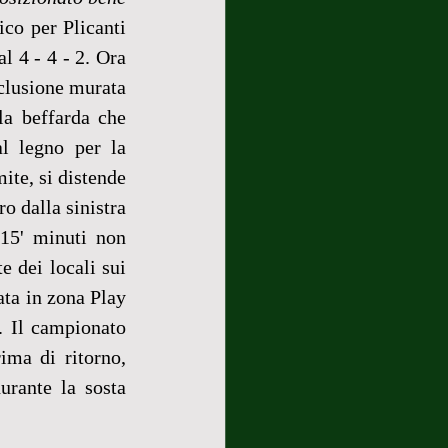
co per Plicanti 
 4 - 4 - 2. Ora 
clusione murata 
a beffarda che 
l legno per la 
ite, si distende 
o dalla sinistra 
15' minuti non 
e dei locali sui 
ata in zona Play 
. Il campionato 
ma di ritorno, 
rante la sosta 