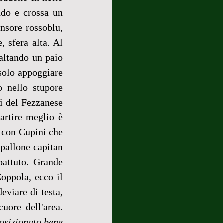
do e crossa un 
nsore rossoblu, 
 sfera alta. Al 
saltando un paio 
solo appoggiare 
 nello stupore 
ti del Fezzanese 
rtire meglio è 
 con Cupini che 
pallone capitan 
attuto. Grande 
oppola, ecco il 
eviare di testa, 
ore dell'area. 
osizionato bene 