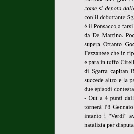
come si denota dalla
con il debuttante Sg
è il Ponsacco a fars
da De Martino. Poc
supera Otranto God
Fezzanese che in ripa
e para in tuffo Cirel
di Sgarra capitan B
succede altro e la pa
due episodi contestat
- Out a 4 punti dal
tornerà l'8 Gennaio
intanto i "Verdi" a
natalizia per disputa