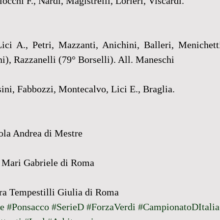
occhi F., Nardi, Magistrelli, Lorieri, Viscardi.
Lici A., Petri, Mazzanti, Anichini, Balleri, Menichett
), Razzanelli (79° Borselli). All. Maneschi
ini, Fabbozzi, Montecalvo, Lici E., Braglia.
zola Andrea di Mestre
. Mari Gabriele di Roma
.ra Tempestilli Giulia di Roma
e
#Ponsacco
#SerieD
#ForzaVerdi
#CampionatoDItalia