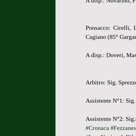
A disp.: Novarino, Fi
Ponsacco: Cirelli, 
Cagiano (85° Gargani
A disp.: Doveri, Mas
Arbitro: Sig. Sprez
Assistente N°1: Sig
Assistente N°2: Sig
#Cronaca
#Fezzanes