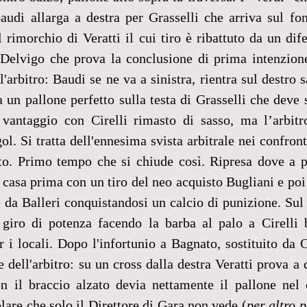
audi allarga a destra per Grasselli che arriva sul fon
l rimorchio di Veratti il cui tiro è ribattuto da un dife
 Delvigo che prova la conclusione di prima intenzione,
'arbitro: Baudi se ne va a sinistra, rientra sul destro 
a un pallone perfetto sulla testa di Grasselli che deve 
 vantaggio con Cirelli rimasto di sasso, ma l’arbitro
ol. Si tratta dell'ennesima svista arbitrale nei confron
o. Primo tempo che si chiude così. Ripresa dove a pa
 casa prima con un tiro del neo acquisto Bugliani e poi
e da Balleri conquistandosi un calcio di punizione. Sul 
giro di potenza facendo la barba al palo a Cirelli b
 i locali. Dopo l'infortunio a Bagnato, sostituito da C
dell'arbitro: su un cross dalla destra Veratti prova a d
 il braccio alzato devia nettamente il pallone nel cu
lare che solo il Direttore di Gara non vede (
per altro p