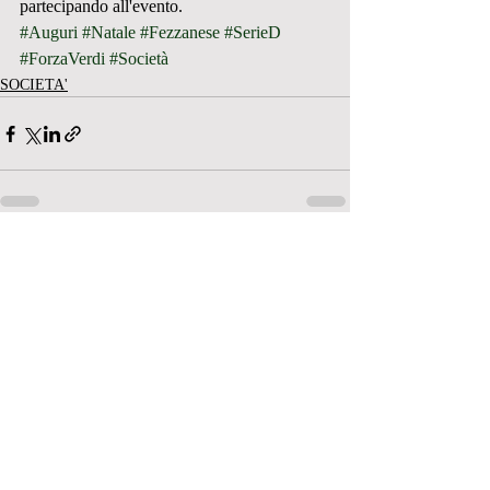
partecipando all'evento.
#Auguri
#Natale
#Fezzanese
#SerieD
#ForzaVerdi
#Società
SOCIETA'
Post recenti
Mostra tutti