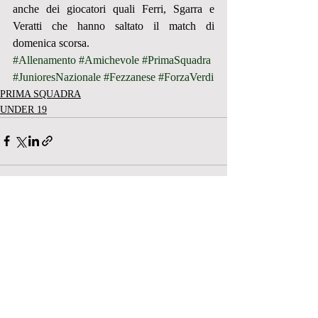
anche dei giocatori quali Ferri, Sgarra e 
Veratti che hanno saltato il match di 
domenica scorsa.
#Allenamento
#Amichevole
#PrimaSquadra
#JunioresNazionale
#Fezzanese
#ForzaVerdi
PRIMA SQUADRA
UNDER 19
Post recenti
Mostra tutti