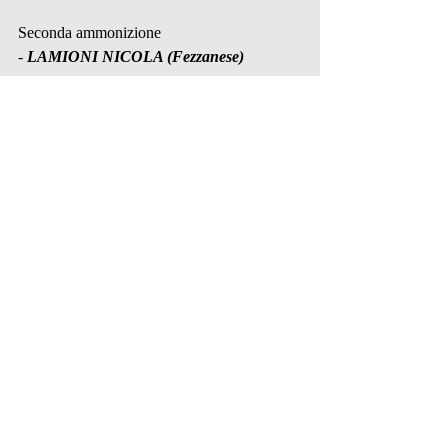
Seconda ammonizione
- 
LAMIONI NICOLA (Fezzanese)
Prima ammonizione
- 
NOVARINO ALESSANDRO 
(Fezzanese)
#GiudiceSportivo
#SerieD
#Fezzanese
#Campionato
#LegaNazionaleDilettanti
#Lnd
#AIA
PRIMA SQUADRA
Post recenti
Mostra tutti