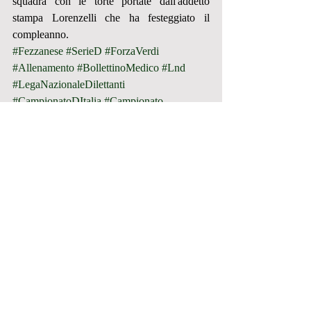
squadra con le torte portate dall'addetto 
stampa Lorenzelli che ha festeggiato il 
compleanno.
#Fezzanese
#SerieD
#ForzaVerdi
#Allenamento
#BollettinoMedico
#Lnd
#LegaNazionaleDilettanti
#CampionatoDItalia
#Campionato
PRIMA SQUADRA
SOCIETA'
Post recenti
Mostra tutti