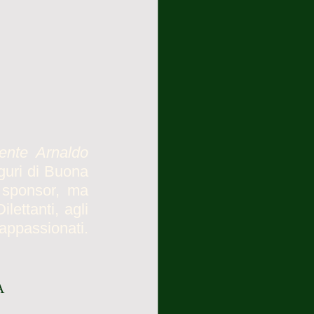
ente Arnaldo 
guri di Buona 
e sponsor, ma 
ettanti, agli 
appassionati. 
A