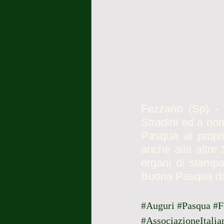
Fezzano (Sp) -
Stradini
 ed a nome
Pasqua ai propri 
anche alle altre 
organi di stampa,
Buona Pasqua dai
#Auguri
#Pasqua
#F
#AssociazioneItalia