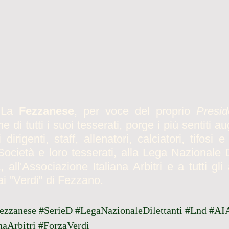
 La 
Fezzanese
, per voce del proprio 
Presid
 di tutti i suoi tesserati, porge i più sentiti au
dirigenti, staff, allenatori, calciatori, tifosi 
Società e loro tesserati, alla Lega Nazionale Dil
 all'Associazione Italiana Arbitri e a tutti gli 
 "Verdi" di Fezzano.
ezzanese
#SerieD
#LegaNazionaleDilettanti
#Lnd
#AI
naArbitri
#ForzaVerdi