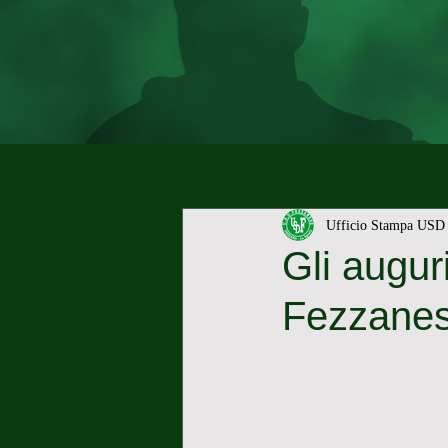
Ufficio Stampa USD 
Gli augur
Fezzane