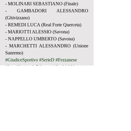
- MOLINARI SEBASTIANO (Finale)
- GAMBADORI ALESSANDRO 
(Ghivizzano)
- REMEDI LUCA (Real Forte Querceta)
- MARIOTTI ALESSIO (Savona)
- NAPPELLO UMBERTO (Savona)
- MARCHETTI ALESSANDRO (Unione 
Sanremo)
#GiudiceSportivo
#SerieD
#Fezzanese
#LegaNazionaleDilettanti
#Lnd
#AIA
#CampionatoDItalia
#Campionato
#ForzaVerdi
PRIMA SQUADRA