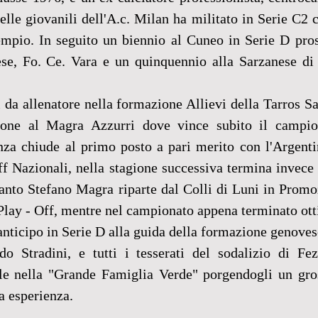
nelle giovanili dell'A.c. Milan ha militato in Serie C2 c
empio. In seguito un biennio al Cuneo in Serie D pros
se, Fo. Ce. Vara e un quinquennio alla Sarzanese di c
da allenatore nella formazione Allievi della Tarros Sa
one al Magra Azzurri dove vince subito il campiona
nza chiude al primo posto a pari merito con l'Argenti
ff Nazionali, nella stagione successiva termina invece i
Santo Stefano Magra riparte dal Colli di Luni in Promo
 Play - Off, mentre nel campionato appena terminato otti
anticipo in Serie D alla guida della formazione genoves
do Stradini, e tutti i tesserati del sodalizio di Fez
e nella "Grande Famiglia Verde" porgendogli un gros
a esperienza.