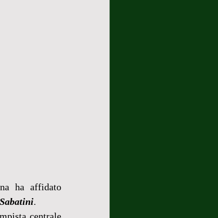
a ha affidato 
Sabatini
.
mpista centrale 