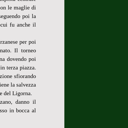
on le maglie di 
eguendo poi la 
ui fu anche il 
rzanese per poi 
to. Il torneo 
na dovendo poi 
n terza piazza. 
zione sfiorando 
ene la salvezza 
e del Ligorna.
zano, danno il 
so in bocca al 