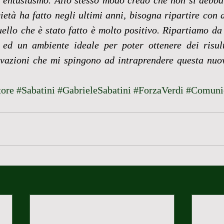
 entusiasmo. Allo stesso modo credo che non si debba 
età ha fatto negli ultimi anni, bisogna ripartire con d
llo che è stato fatto è molto positivo. Ripartiamo da 
d un ambiente ideale per poter ottenere dei risulta
vazioni che mi spingono ad intraprendere questa nuov
tore
#Sabatini
#GabrieleSabatini
#ForzaVerdi
#Comuni