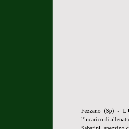
Fezzano (Sp) - L'
l'incarico di allena
Sabatini, spezzino c