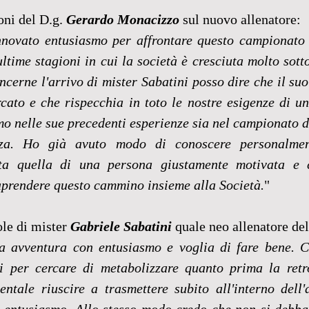
oni del D.g. 
Gerardo Monacizzo
 sul nuovo allenatore:
novato entusiasmo per affrontare questo campionato c
time stagioni in cui la società è cresciuta molto sotto 
cerne l'arrivo di mister Sabatini posso dire che il suo 
ato e che rispecchia in toto le nostre esigenze di un 
mo nelle sue precedenti esperienze sia nel campionato di
nza. Ho già avuto modo di conoscere personalmen
ata quella di una persona giustamente motivata e 
aprendere questo cammino insieme alla Società.
"
le di mister 
Gabriele Sabatini
 quale neo allenatore de
a avventura con entusiasmo e voglia di fare bene. C
i per cercare di metabolizzare quanto prima la retro
ntale riuscire a trasmettere subito all'interno dell'