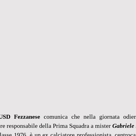
USD Fezzanese
 comunica che nella giornata odiern
tore responsabile della Prima Squadra a mister 
Gabriele 
lasse 1976, è un ex calciatore professionista, centroca