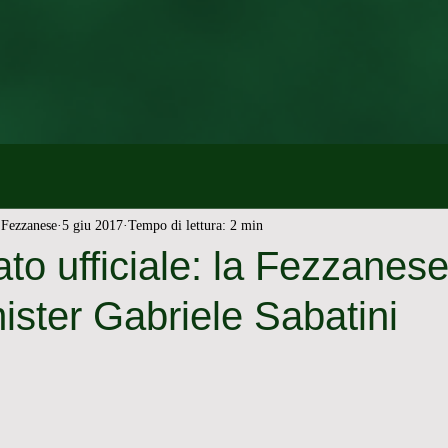
Fezzanese
5 giu 2017
Tempo di lettura: 2 min
o ufficiale: la Fezzanese
mister Gabriele Sabatini