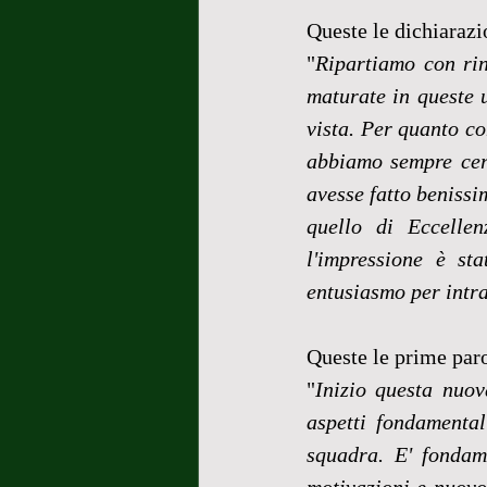
Queste le dichiarazi
"
Ripartiamo con rin
maturate in queste ul
vista. Per quanto con
abbiamo sempre cerc
avesse fatto benissi
quello di Eccelle
l'impressione è st
entusiasmo per intr
Queste le prime paro
"
Inizio questa nuov
aspetti fondamental
squadra. E' fondame