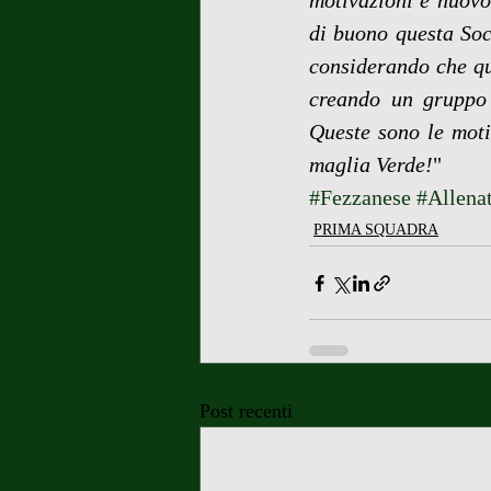
motivazioni e nuovo
di buono questa Soci
considerando che que
creando un gruppo e
Queste sono le moti
maglia Verde!
"
#Fezzanese
#Allena
PRIMA SQUADRA
Post recenti