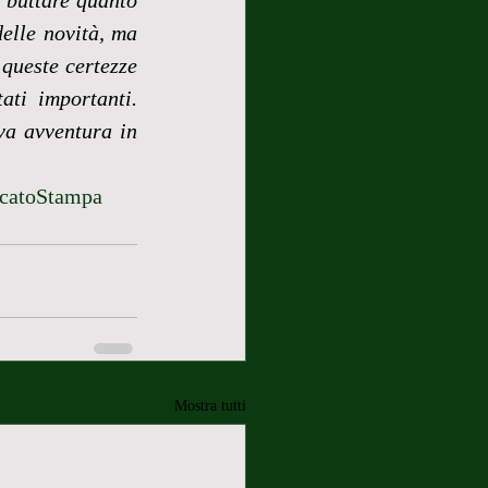
buttare quanto 
elle novità, ma 
queste certezze 
ti importanti. 
a avventura in 
catoStampa
Mostra tutti