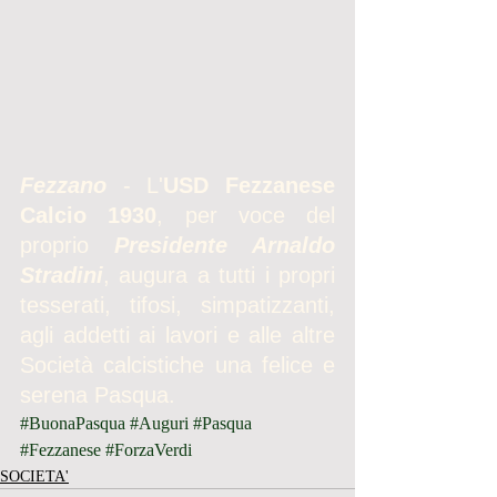
Fezzano
 - L'
USD Fezzanese 
Calcio 1930
, per voce del 
proprio 
Presidente Arnaldo 
Stradini
, augura a tutti i propri 
tesserati, tifosi, simpatizzanti, 
agli addetti ai lavori e alle altre 
Società calcistiche una felice e 
serena Pasqua.
#BuonaPasqua
#Auguri
#Pasqua
#Fezzanese
#ForzaVerdi
SOCIETA'