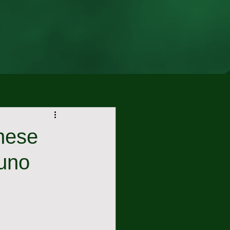
nese
runo