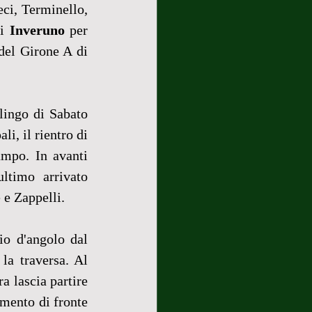
eci, Terminello, 
i 
Inveruno
 per 
del Girone A di 
ingo di Sabato 
i, il rientro di 
mpo. In avanti 
ltimo arrivato 
 e Zappelli.
o d'angolo dal 
a traversa. Al 
a lascia partire 
mento di fronte 