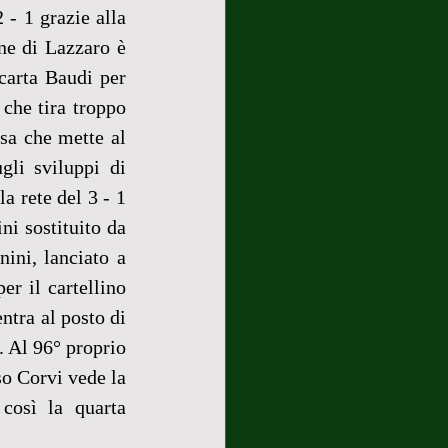
 - 1 grazie alla 
ne di Lazzaro è 
carta Baudi per 
he tira troppo 
sa che mette al 
li sviluppi di 
la rete del 3 - 1 
ni sostituito da 
ni, lanciato a 
er il cartellino 
ntra al posto di 
 Al 96° proprio 
so Corvi vede la 
così la quarta 