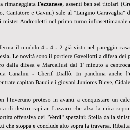
na rimaneggiata 
Fezzanese
, assenti ben sei titolari (Gr
o, Cantatore e Gavini) sale al "Luigino Garavaglia" d
di mister Andreoletti nel primo turno infrasettimanale 
ferma il modulo 4 - 4 - 2 già visto nel pareggio casal
sia. Le novità sono il portiere Gavellotti a difesa dei pal
o dalla difesa e Marcellusi dal 1' minuto a centroca
ia Canalini - Cherif Diallò. In panchina anche l'u
ientrate capitan Baudi e i giovani Juniores Bleve, Cidale
n l'Inveruno proteso in avanti a conquistare un calci
uta di destro capitan Lazzaro che alza la mira sopra l
rtita offensiva dei "Verdi" spezzini: Stella dalla sinistr
ti che stoppa e conclude alto sopra la traversa. Ribalta