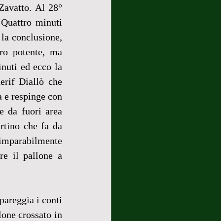
avatto. Al 28° 
Quattro minuti 
la conclusione, 
ro potente, ma 
nuti ed ecco la 
rif Diallò che 
 e respinge con 
e da fuori area 
tino che fa da 
 imparabilmente 
e il pallone a 
 pareggia i conti 
one crossato in 