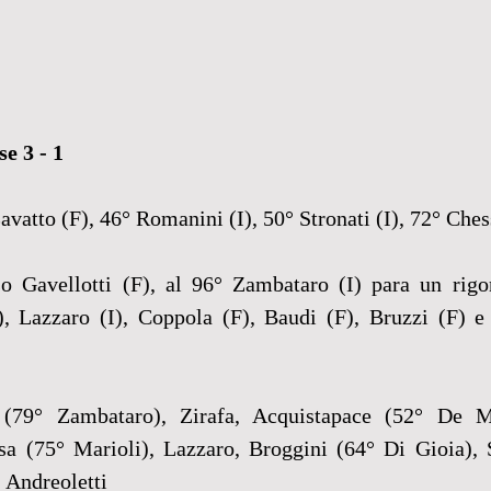
e 3 - 1
avatto (F), 46° Romanini (I), 50° Stronati (I), 72° Ches
so Gavellotti (F), al 96° Zambataro (I) para un rigor
, Lazzaro (I), Coppola (F), Baudi (F), Bruzzi (F) e 
i (79° Zambataro), Zirafa, Acquistapace (52° De Ma
sa (75° Marioli), Lazzaro, Broggini (64° Di Gioia), St
 Andreoletti