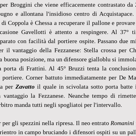
 per Broggini che viene efficacemente contrastato da Z
pugno e allontana l'insidioso centro di Acquistapace. 
di Coppola è Chessa a recuperare il pallone e provare 
asione Gavellotti è attento a respingere. Al 37° ti
parato con facilità dal portiere ospite. Passano due mi
r il vantaggio della Fezzanese: Stella crossa per Che
a buona posizione, ma un difensore gialloblu si immola
a porta di Frattini. Al 45° Bruzzi tenta la conclusion
l portiere. Corner battuto immediatamente per De Mar
a per 
Zavatto
 il quale in scivolata sotto porta batte
n vantaggio la Fezzanese. Neanche tempo di rimetter
itro manda tutti negli spogliatoi per l'intervallo.
per gli spezzini nella ripresa. Il neo entrato 
Romanini
rientro in campo bruciando i difensori ospiti su un pall