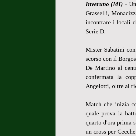
Inveruno (MI)
 - U
Grasselli, Monacizz
incontrare i locali 
Serie D. 
Mister Sabatini con
scorso con il Borgose
De Martino al centr
confermata la copp
Angelotti, oltre al r
Match che inizia co
quale prova la batt
quarto d'ora prima so
un cross per Cecchet