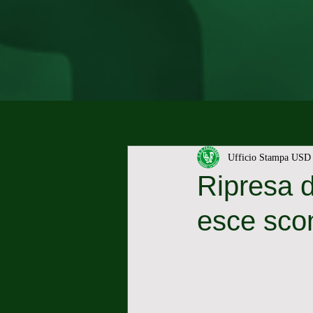
Ufficio Stampa USD 
Ripresa 
esce scon