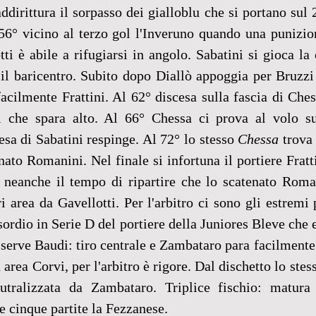
ddirittura il sorpasso dei gialloblu che si portano sul 2
 56° vicino al terzo gol l'Inveruno quando una punizio
ti è abile a rifugiarsi in angolo. Sabatini si gioca la 
l baricentro. Subito dopo Diallò appoggia per Bruzzi c
acilmente Frattini. Al 62° discesa sulla fascia di Ches
 che spara alto. Al 66° Chessa ci prova al volo sug
esa di Sabatini respinge. Al 72° lo stesso 
Chessa
 trova 
nato Romanini. Nel finale si infortuna il portiere Fratti
neanche il tempo di ripartire che lo scatenato Romani
ri area da Gavellotti. Per l'arbitro ci sono gli estremi p
sordio in Serie D del portiere della Juniores Bleve che e
 serve Baudi: tiro centrale e Zambataro para facilmente.
area Corvi, per l'arbitro è rigore. Dal dischetto lo stes
utralizzata da Zambataro. Triplice fischio: matura 
me cinque partite la Fezzanese.