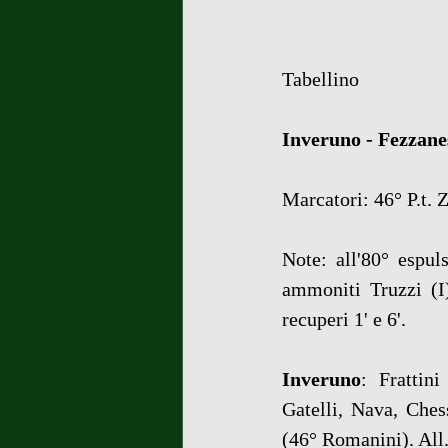
Tabellino
Inveruno - Fezzanes
Marcatori: 46° P.t. Z
Note: all'80° espul
ammoniti Truzzi (I)
recuperi 1' e 6'.
Inveruno
: Frattin
Gatelli, Nava, Ches
(46° Romanini). All.