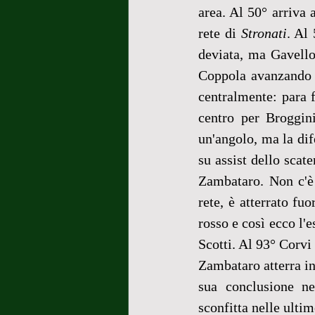
area. Al 50° arriva a
rete di 
Stronati
. Al
deviata, ma Gavellot
Coppola avanzando i
centralmente: para f
centro per Broggini
un'angolo, ma la dif
su assist dello scate
Zambataro. Non c'è 
rete, è atterrato fuo
rosso e così ecco l'e
Scotti. Al 93° Corvi
Zambataro atterra in 
sua conclusione ne
sconfitta nelle ulti