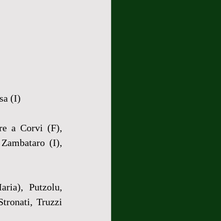
sa (I)
e a Corvi (F), 
Zambataro (I), 
ria), Putzolu, 
ronati, Truzzi 