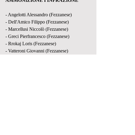
AMMONIZIONE I INFRAZIONE
- Angelotti Alessandro (Fezzanese)
- Dell'Amico Filippo (Fezzanese)
- Marcellusi Niccolò (Fezzanese)
- Greci Pierfrancesco (Fezzanese)
- Rrokaj Loris (Fezzanese)
- Vatteroni Giovanni (Fezzanese)
#GiudiceSportivo
#SerieD
#Fezzanese
#ForzaVerdi
PRIMA SQUADRA
Post recenti
Mostra tutti