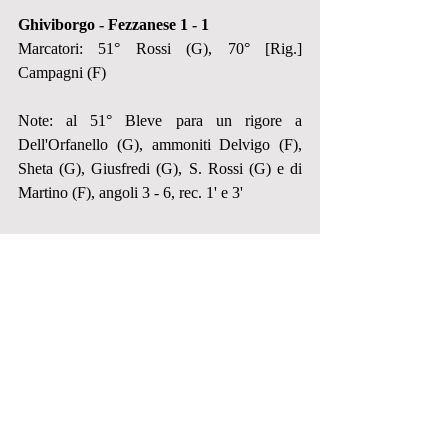
Ghiviborgo - Fezzanese 1 - 1
Marcatori: 51° Rossi (G), 70° [Rig.] 
Campagni (F)
Note: al 51° Bleve para un rigore a 
Dell'Orfanello (G), ammoniti Delvigo (F), 
Sheta (G), Giusfredi (G), S. Rossi (G) e di 
Martino (F), angoli 3 - 6, rec. 1' e 3'
Ghiviborgo
: Arar, S. Rossi, Rugani, 
Giusfredi, Sheta, Diana, Lo Russo, Dianda, 
Pavan, Dell'Orfanello, Donati. All. Giraldi
A disp.: Beqiri, Giomi, Secchi, Biagi, 
Fiumicino, Zadrima
Fezzanese
: Bleve, Di Biase, Parziale, 
Rrokaj, Delvigo, Foce, Capasso, Lapperier, 
Campagni, Cidale, Frolla. All. Bonati