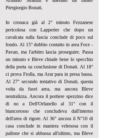
Arnaldo Stradini e allenato da mister 
Piergiorgio Bonati.
In cronaca già al 2° minuto Fezzanese 
pericolosa con Lapperier che dopo un 
cavalcata sulla fascia conclude di poco sul 
fondo. Al 15° dubbio contatto in area Foce - 
Pavan, ma l'arbitro lascia proseguire. Passa 
un minuto e Bleve chiude bene lo specchio 
della porta su conclusione di Donati. Al 18° 
ci prova Frolla, ma Arar para in presa bassa. 
Al 27° secondo tentativo di Donati, questa 
volta da fuori area, ma ancora Bleve 
neutralizza. Ancora il portiere spezzino dice 
di no a Dell'Orfanello al 31° con il 
biancorosso che concludeva dall'interno 
dell'area di rigore. Al 36° ancora il N°10 di 
casa conclude in maniera velenosa con il 
pallone che si abbassa all'ultimo, ma Bleve 