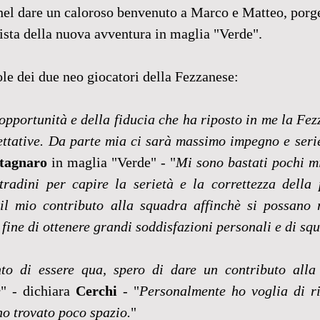
nel dare un caloroso benvenuto a Marco e Matteo, porge
vista della nuova avventura in maglia "Verde".
le dei due neo giocatori della Fezzanese:
opportunità e della fiducia che ha riposto in me la Fezz
ettative. Da parte mia ci sarà massimo impegno e seri
tagnaro
 in maglia "Verde" - "
Mi sono bastati pochi mi
tradini per capire la serietà e la correttezza della 
il mio contributo alla squadra affinchè si possano r
l fine di ottenere grandi soddisfazioni personali e di sq
to di essere qua, spero di dare un contributo alla
e
" - dichiara 
Cerchi
 - "
Personalmente ho voglia di ri
ho trovato poco spazio.
"