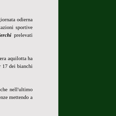
iornata odierna 
azioni sportive 
erchi
 prelevati 
ra aquilotta ha 
 17 dei bianchi 
che nell'ultimo 
nze mettendo a 