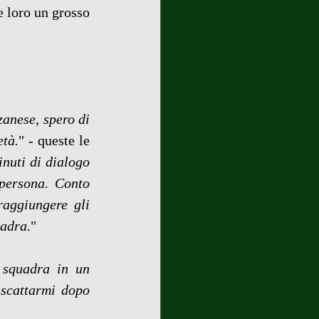
 loro un grosso 
anese, spero di 
età.
" - queste le 
nuti di dialogo 
persona. Conto 
aggiungere gli 
uadra.
"
 squadra in un 
scattarmi dopo 