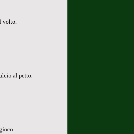
 volto. 
lcio al petto.
 gioco.