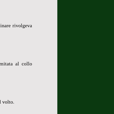
nare rivolgeva 
itata al collo 
 volto. 