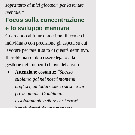
soprattutto ai miei giocatori per la tenuta 
mentale."
Focus sulla concentrazione 
e lo sviluppo manovra
Guardando al futuro prossimo, il tecnico ha 
individuato con precisione gli aspetti su cui 
lavorare per fare il salto di qualità definitivo. 
Il problema sembra essere legato alla 
gestione dei momenti chiave della gara:
Attenzione costante:
"Spesso 
subiamo gol nei nostri momenti 
migliori, un fattore che ci stronca un 
po’ le gambe. Dobbiamo 
assolutamente evitare certi errori 
banali dettati da una mancata 
concentrazione in frangenti precisi del 
match."
Ritorno alle origini:
"L'obiettivo ora è 