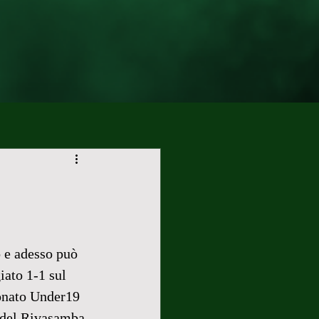
o e adesso può 
iato 1-1 sul 
onato Under19 
 del Rivasamba 