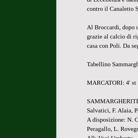
contro il Canaletto S
Al Broccardi, dopo u
grazie al calcio di r
casa con Poli. Da se
Tabellino Sammarghe
MARCATORI: 4' st Rig
SAMMARGHERITESE 19
Salvatici, F. Alaia, 
A disposizione: N. C
Peragallo, L. Roveg