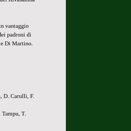
in vantaggio 
dei padroni di 
 e Di Martino.
. Carulli, F. 
. Tampu, T. 