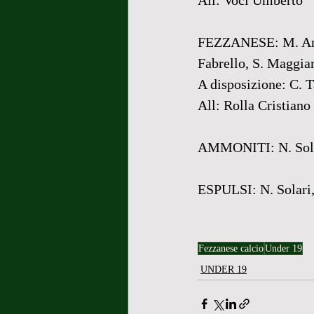
All: Voci Umberto
FEZZANESE: M. Andreo
Fabrello, S. Maggiar
A disposizione: C. T
All: Rolla Cristiano
AMMONITI: N. Sola
ESPULSI: N. Solari,
Fezzanese calcio
Under 19
UNDER 19