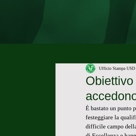
Ufficio Stampa USD 
Obiettivo 
accedono 
È bastato un punto p
festeggiare la qualif
difficile campo del
di Eccellenza e hann