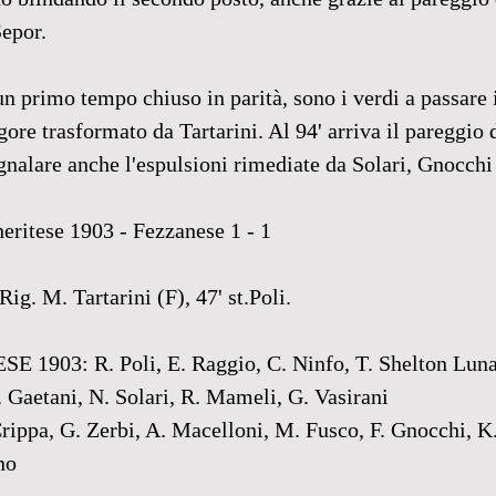
epor. 
n primo tempo chiuso in parità, sono i verdi a passare 
igore trasformato da Tartarini. Al 94' arriva il pareggio 
gnalare anche l'espulsioni rimediate da Solari, Gnocchi
ritese 1903 - Fezzanese 1 - 1
. M. Tartarini (F), 47' st.Poli.
03: R. Poli, E. Raggio, C. Ninfo, T. Shelton Luna, D
P. Gaetani, N. Solari, R. Mameli, G. Vasirani
rippa, G. Zerbi, A. Macelloni, M. Fusco, F. Gnocchi, K
no