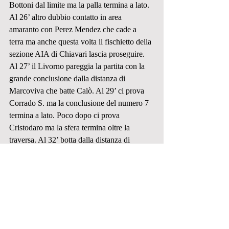
Bottoni dal limite ma la palla termina a lato. 
Al 26’ altro dubbio contatto in area 
amaranto con Perez Mendez che cade a 
terra ma anche questa volta il fischietto della 
sezione AIA di Chiavari lascia proseguire. 
Al 27’ il Livorno pareggia la partita con la 
grande conclusione dalla distanza di 
Marcoviva che batte Calò. Al 29’ ci prova 
Corrado S. ma la conclusione del numero 7 
termina a lato. Poco dopo ci prova 
Cristodaro ma la sfera termina oltre la 
traversa. Al 32’ botta dalla distanza di 
Marcoviva e palla che si spegne a lato. Al 
35’ Perez Mendez serve Corrado S. che da 
buona posizione non trova lo specchio della 
porrta. Al 40’ Perez Mendez questa volta 
serve Agotani che da posizione favorevole 
calcia alto. Al 44’ il nuovo vantaggio verde 
arriva grazie ancora a Perez Mendez che 