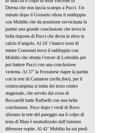
di Macchi e colpo di testa vincente di 
Dierna che non lascia scampo a Pucci. Un 
minuto dopo il Grosseto sfiora il raddoppio 
con Mobilio che da posizione ravvicinata fa 
partire una grande conclusione che trova la 
bella risposta di Pucci che devia la sfera in 
calcio d’angolo. Al 24’ i bianco rossi di 
mister Consonni trova il raddoppio con 
Mobilio che sfrutta l’errore di Lofreddo per 
poi battere Pucci con una conclusione 
violenta. Al 37’ la Fezzanese riapre la partita 
con la rete di Cantatore (
nella foto
), per il 
centrocampista si tratta del terzo centro 
stagionale, che servito dal cross di 
Beccarelli batte Raffaelli con una bella 
conclusione. Poco dopo i verdi di Ruvo 
sfiorano la rete del pareggio ma il colpo di 
testa di Masi è neutralizzato dall’estremo 
difensore ospite. Al 42’ Mobilio ha sui piedi 