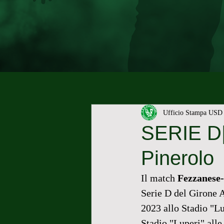
Ufficio Stampa USD 
SERIE D| 
Pinerolo
Il match 
Fezzanese-
Serie D del Girone A
2023 allo Stadio "Lu
Stadio "Luperi" alle