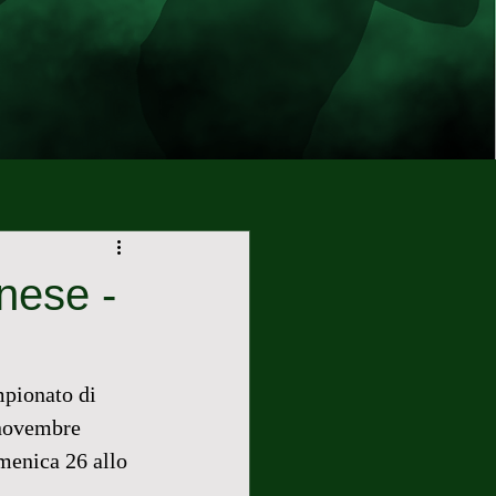
nese -
mpionato di 
novembre  
menica 26 allo 