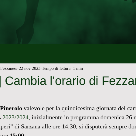
Fezzanese
22 nov 2023
Tempo di lettura: 1 min
Cambia l'orario di Fezza
Pinerolo
 valevole per la quindicesima giornata del ca
 
2023/2024
, inizialmente in programma domenica 26 
peri” di Sarzana alle ore 14:30, si disputerà sempre do
 ore 
15:00
.