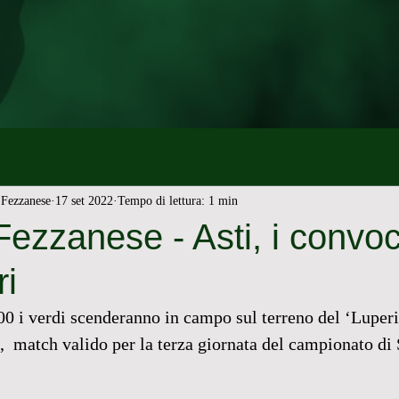
Fezzanese
17 set 2022
Tempo di lettura: 1 min
Fezzanese - Asti, i convoc
ri
0 i verdi scenderanno in campo sul terreno del ‘Luperi
i,  match valido per la terza giornata del campionato di 