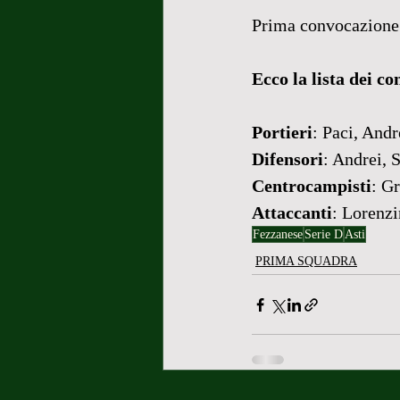
Prima convocazione p
Ecco la lista dei co
Portieri
: Paci, Andr
Difensori
: Andrei, 
Centrocampisti
: Gr
Attaccanti
: Lorenzi
Fezzanese
Serie D
Asti
PRIMA SQUADRA