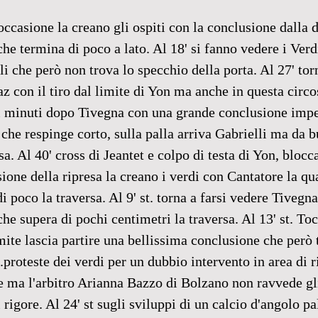
occasione la creano gli ospiti con la conclusione dalla d
che termina di poco a lato. Al 18' si fanno vedere i Verdi
i che però non trova lo specchio della porta. Al 27' torn
z con il tiro dal limite di Yon ma anche in questa circos
ci minuti dopo Tivegna con una grande conclusione imp
he respinge corto, sulla palla arriva Gabrielli ma da 
rsa. Al 40' cross di Jeantet e colpo di testa di Yon, blocca
ione della ripresa la creano i verdi con Cantatore la qu
 poco la traversa. Al 9' st. torna a farsi vedere Tivegn
he supera di pochi centimetri la traversa. Al 13' st. To
mite lascia partire una bellissima conclusione che però 
t.proteste dei verdi per un dubbio intervento in area di r
 ma l'arbitro Arianna Bazzo di Bolzano non ravvede gli
i rigore. Al 24' st sugli sviluppi di un calcio d'angolo pa