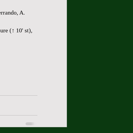
errando, A. 
re (↑ 10' st), 