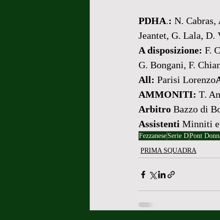
PDHA
.
:
 N. Cabras, 
Jeantet, G. Lala, D. 
A disposizione:
 F. 
G. Bongani, F. Chiane
All:
 Parisi Lorenzo
AMMONITI:
 T. A
Arbitro
 Bazzo di B
Assistenti
 Minniti 
Fezzanese
Serie D
Pont Donn
PRIMA SQUADRA