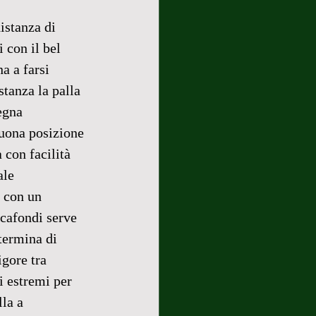
istanza di 
 con il bel 
a a farsi 
tanza la palla 
egna 
buona posizione 
 con facilità 
ale 
a con un 
ccafondi serve 
termina di 
igore tra 
 estremi per 
lla a 