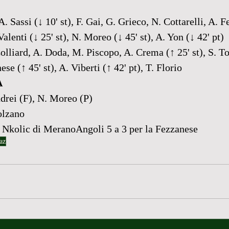
A. Sassi (↓ 10' st), F. Gai, G. Grieco, N. Cottarelli, A. F
Valenti (↓ 25' st), N. Moreo (↓ 45' st), A. Yon (↓ 42' pt)
Colliard, A. Doda, M. Piscopo, A. Crema (↑ 25' st), S. Tou
se (↑ 45' st), A. Viberti (↑ 42' pt), T. Florio
A
ndrei (F), N. Moreo (P)
olzano
e Nkolic di MeranoAngoli 5 a 3 per la Fezzanese
az