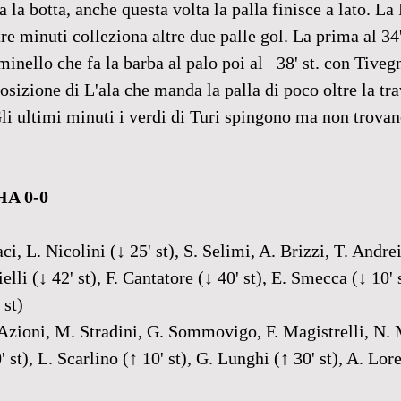
 la botta, anche questa volta la palla finisce a lato. La
tre minuti colleziona altre due palle gol. La prima al 34' 
minello che fa la barba al palo poi al   38' st. con Tiveg
osizione di L'ala che manda la palla di poco oltre la tra
Gli ultimi minuti i verdi di Turi spingono ma non trovan
A 0-0
aci, L. Nicolini (↓ 25' st), S. Selimi, A. Brizzi, T. Andrei
lli (↓ 42' st), F. Cantatore (↓ 40' st), E. Smecca (↓ 10' 
 st)
Azioni, M. Stradini, G. Sommovigo, F. Magistrelli, N. 
' st), L. Scarlino (↑ 10' st), G. Lunghi (↑ 30' st), A. Lore