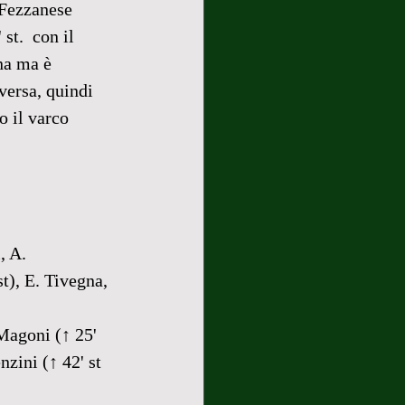
 Fezzanese 
st.  con il 
na ma è 
versa, quindi 
o il varco 
, A. 
st), E. Tivegna, 
Magoni (↑ 25' 
nzini (↑ 42' st