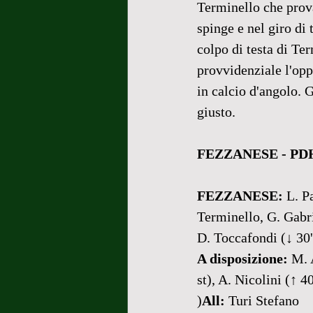
Terminello che prova
spinge e nel giro di 
colpo di testa di Ter
provvidenziale l'opp
in calcio d'angolo. 
giusto.
FEZZANESE - PDH
FEZZANESE:
 L. P
Terminello, G. Gabrie
D. Toccafondi (↓ 30'
A disposizione:
 M. 
st), A. Nicolini (↑ 40
)
All:
 Turi Stefano