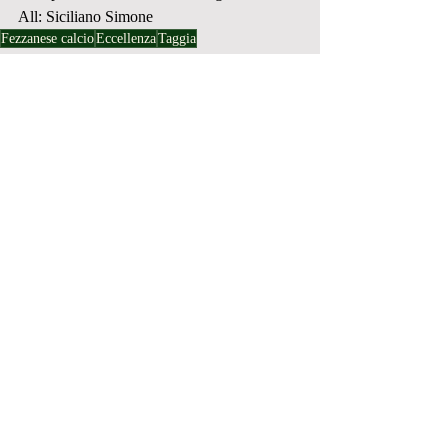
All: Siciliano Simone
Fezzanese calcio
Eccellenza
Taggia
PRIMA SQUADRA
Post recenti
Mostra tutti