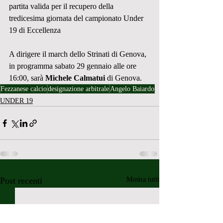
partita valida per il recupero della 
tredicesima giornata del campionato Under 
19 di Eccellenza
A dirigere il march dello Strinati di Genova, 
in programma sabato 29 gennaio alle ore 
16:00, sarà 
Michele Calmatui
 di Genova.
Fezzanese calcio
designazione arbitrale
Angelo Baiardo
UNDER 19
Post recenti
Mostra tutti