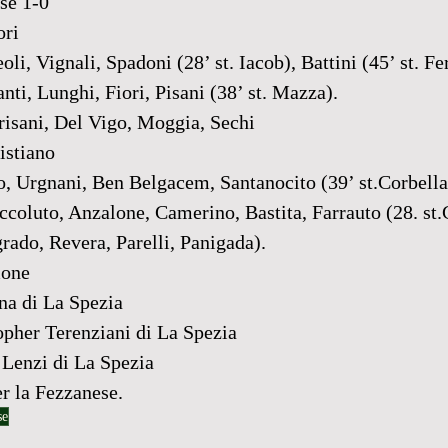
se 1-0
ori
 Vignali, Spadoni (28’ st. Iacob), Battini (45’ st. Fer
nti, Lunghi, Fiori, Pisani (38’ st. Mazza).
risani, Del Vigo, Moggia, Sechi
istiano
rgnani, Ben Belgacem, Santanocito (39’ st.Corbella),
ccoluto, Anzalone, Camerino, Bastita, Farrauto (28. st.
rado, Revera, Parelli, Panigada).
mone
na di La Spezia
opher Terenziani di La Spezia
 Lenzi di La Spezia
er la Fezzanese.
se