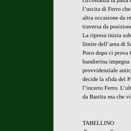
circostanza la palla
l’uscita di Ferro ch
altra occasione da re
traversa da posizion
La ripresa inizia su
limite dell’area di S
Poco dopo ci prova C
bandierina impegna s
provvidenziale antici
decide la sfida del P
l’incerto Ferro. L’u
da Bastita ma che vi
TABELLINO