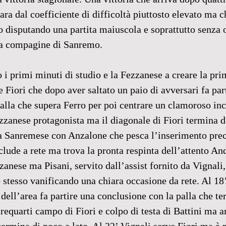
ra dal coefficiente di difficoltà piuttosto elevato ma ch
 disputando una partita maiuscola e soprattutto senza o
lla compagine di Sanremo.
 i primi minuti di studio e la Fezzanese a creare la pr
e Fiori che dopo aver saltato un paio di avversari fa par
alla che supera Ferro per poi centrare un clamoroso incr
zzanese protagonista ma il diagonale di Fiori termina di
la Sanremese con Anzalone che pesca l’inserimento prec
lude a rete ma trova la pronta respinta dell’attento And
anese ma Pisani, servito dall’assist fornito da Vignali, 
 stesso vanificando una chiara occasione da rete. Al 18
dell’area fa partire una conclusione con la palla che te
trequarti campo di Fiori e colpo di testa di Battini ma a