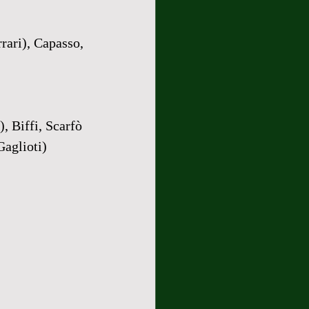
rari), Capasso, 
 Biffi, Scarfò 
Gaglioti)