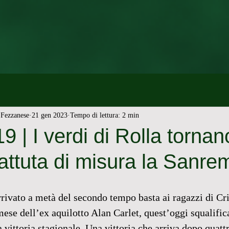
Fezzanese
21 gen 2023
Tempo di lettura: 2 min
| I verdi di Rolla tornano
 battuta di misura la Sanr
rivato a metà del secondo tempo basta ai ragazzi di Cri
mese dell’ex aquilotto Alan Carlet, quest’oggi squalifica
 vittoria stagionale. Una vittoria che arriva dopo quattr