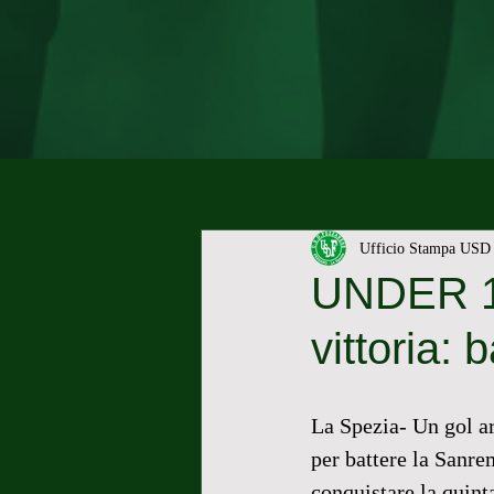
Ufficio Stampa USD 
UNDER 19 
vittoria:
La Spezia- Un gol ar
per battere la Sanre
conquistare la quinta