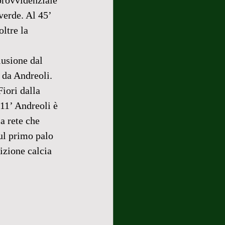
provvidenziale 
verde. Al 45’ 
ltre la 
lusione dal 
 da Andreoli. 
iori dalla 
11’ Andreoli è 
a rete che 
sul primo palo 
izione calcia 