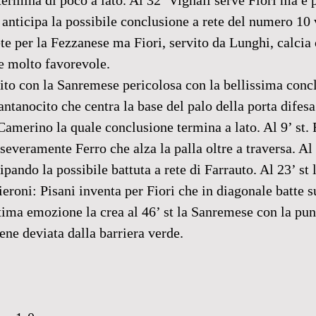
 termina di poco a lato. Al 32’ Vignali serve Fiori ma è 
e anticipa la possibile conclusione a rete del numero 10 
te per la Fezzanese ma Fiori, servito da Lunghi, calcia o
e molto favorevole. 
bito con la Sanremese pericolosa con la bellissima conc
antanocito che centra la base del palo della porta difesa
amerino la quale conclusione termina a lato. Al 9’ st. F
everamente Ferro che alza la palla oltre a traversa. Al 
pando la possibile battuta a rete di Farrauto. Al 23’ st l
ieroni: Pisani inventa per Fiori che in diagonale batte 
ltima emozione la crea al 46’ st la Sanremese con la pun
ene deviata dalla barriera verde. 