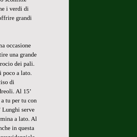
e i verdi di 
ffrire grandi 
ima occasione 
tire una grande 
ocio dei pali. 
 poco a lato. 
iso di 
reoli. Al 15’ 
a tu per tu con 
’ Lunghi serve 
rmina a lato. Al 
nche in questa 