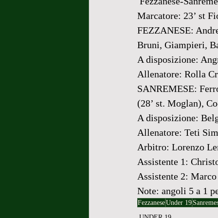
 Fezzanese-Sanreme
Marcatore: 23’ st Fi
FEZZANESE: Andreoli,
Bruni, Giampieri, Ba
A disposizione: Ang
Allenatore: Rolla Cr
SANREMESE: Ferro, U
(28’ st. Moglan), Co
A disposizione: Belg
Allenatore: Teti Si
Arbitro: Lorenzo Le
Assistente 1: Christ
Assistente 2: Marco
Note: angoli 5 a 1 p
Fezzanese
Under 19
Sanreme
UNDER 19