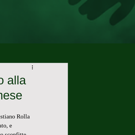
 alla
emese
stiano Rolla 
to, e 
o sconfitte 