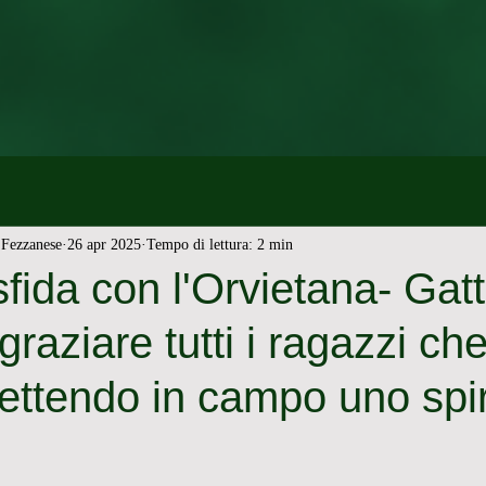
Fezzanese
26 apr 2025
Tempo di lettura: 2 min
fida con l'Orvietana- Gatti
graziare tutti i ragazzi ch
ttendo in campo uno spir