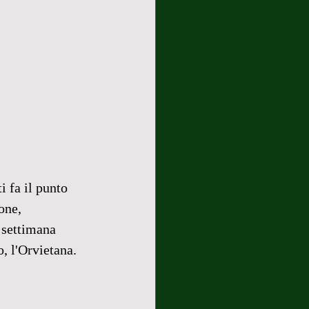
i fa il punto 
one, 
 settimana 
o, l'Orvietana.