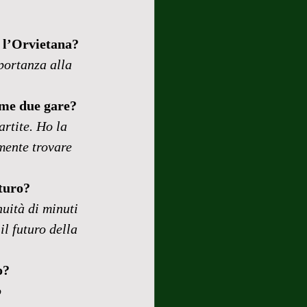
o l’Orvietana?
portanza alla 
ime due gare?
rtite. Ho la 
mente trovare 
uturo?
uità di minuti 
l futuro della 
o?
 