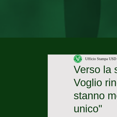
Ufficio Stampa USD 
Verso la s
Voglio rin
stanno me
unico"