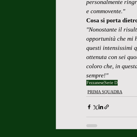
personalmente ringra
e commovente."
Cosa si porta dietr
"Nonostante il risul
opportunità che mi h
questi intensissimi q
ottenuta con sei quo
coloro che, in ques
sempre!"
Fezzanese
Serie D
PRIMA SQUADRA