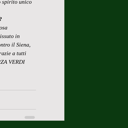
 spirito unico 
?
osa 
issuto in 
ntro il Siena, 
zie a tutti 
FORZA VERDI 