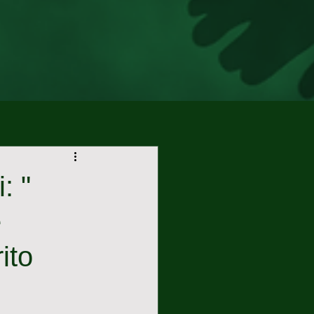
: "
e
ito