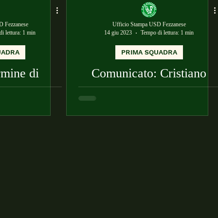
D Fezzanese
Ufficio Stampa USD Fezzanese
i lettura: 1 min
14 giu 2023
Tempo di lettura: 1 min
UADRA
PRIMA SQUADRA
rmine di
Comunicato: Cristiano
ogherse:
Rolla
endo anche
 società"