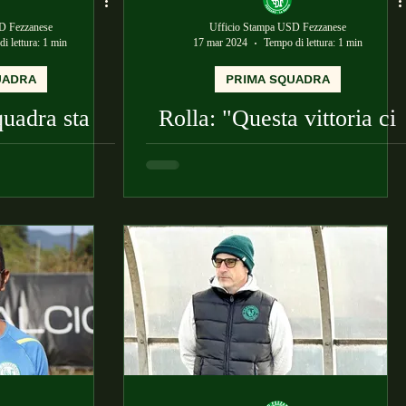
D Fezzanese
Ufficio Stampa USD Fezzanese
i lettura: 1 min
17 mar 2024
Tempo di lettura: 1 min
UADRA
PRIMA SQUADRA
quadra sta
Rolla: "Questa vittoria ci
 voglia di
dà la spinta giusta e
a striscia
consapevolezza delle
risultati"
nostre qualità"