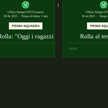
Ufficio Stampa USD Fezzanese
Ufficio Stampa US
20 dic 2023
Tempo di lettura: 1 min
16 set 2023
Tempo d
PRIMA SQUADRA
PRIMA SQ
Rolla: "Oggi i ragazzi
Rolla al te
hanno dato tutto"
Fezzanese-V
"Stiamo cresc
grazie alla