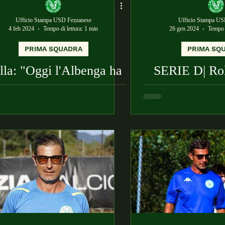
Ufficio Stampa USD Fezzanese
Ufficio Stampa US
4 feb 2024
Tempo di lettura: 1 min
26 gen 2024
Tempo d
PRIMA SQUADRA
PRIMA SQ
lla: "Oggi l'Albenga ha
SERIE D| Rol
meritato di vincere"
Bra c'è voglia 