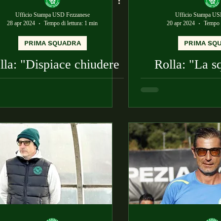
Ufficio Stampa USD Fezzanese
Ufficio Stampa US
28 apr 2024
Tempo di lettura: 1 min
20 apr 2024
Tempo d
PRIMA SQUADRA
PRIMA SQ
lla: "Dispiace chiudere
Rolla: "La s
ultima partita casalinga
bene. Abbiamo
con una sconfitta"
continuare l
positiva di 