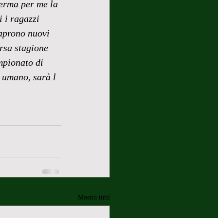
erma per me la 
 i ragazzi 
 aprono nuovi 
rsa stagione 
mpionato di 
e umano, sarà l 
Mostra tutti