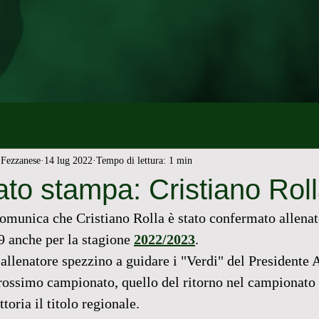
Fezzanese
14 lug 2022
Tempo di lettura: 1 min
to stampa: Cristiano Rol
omunica che Cristiano Rolla è stato confermato allenat
 anche per la stagione 
2022/2023
.
'allenatore spezzino a guidare i "Verdi" del Presidente 
rossimo campionato, quello del ritorno nel campionato 
toria il titolo regionale.