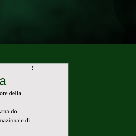
la
ore della 
Arnaldo 
nazionale di 