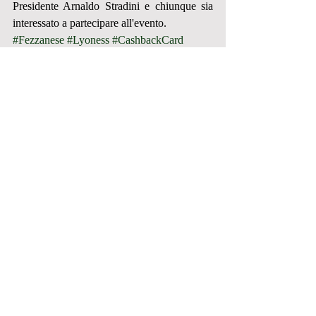
Presidente Arnaldo Stradini e chiunque sia 
interessato a partecipare all'evento.
#Fezzanese
#Lyoness
#CashbackCard
SOCIETA'
Post recenti
Mostra tutti