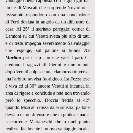
vantaggio della capolista con il gran gol dal 
limite di Moscati che sorprende Novarino. I 
fezzanotti rispondono con una conclusione 
di Ferri deviata in angolo da un difensore di 
casa. Al 25° il meritato pareggio: corner di 
Lamioni su cui Veratti svetta più alto di tutti 
e di testa impegna severamente Salvalaggio 
che respinge, sul pallone si fionda 
De 
Martino
 per il tap - in che vale il pari. Ci 
credono i ragazzi di Pierini e due minuti 
dopo Veratti colpisce una clamorosa traversa, 
ma l'arbitro ravvisa fuorigioco. La Fezzanese 
è viva ed al 36° ancora Veratti si incunea in 
area di rigore e conclude a rete non trovando 
però lo specchio. Doccia fredda al 42° 
quando Moscati crossa dalla sinistra, pallone 
deviato da un difensore che in pratica smarca 
l'accorrente Marianeschi che a quel punto 
realizza facilmente il nuovo vantaggio locale. 