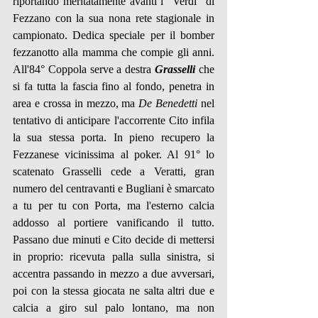
riportando meritatamente avanti i "Verdi" di 
Fezzano con la sua nona rete stagionale in 
campionato. Dedica speciale per il bomber 
fezzanotto alla mamma che compie gli anni. 
All'84° Coppola serve a destra 
Grasselli
 che 
si fa tutta la fascia fino al fondo, penetra in 
area e crossa in mezzo, ma 
De Benedetti
 nel 
tentativo di anticipare l'accorrente Cito infila 
la sua stessa porta. In pieno recupero la 
Fezzanese vicinissima al poker. Al 91° lo 
scatenato Grasselli cede a Veratti, gran 
numero del centravanti e Bugliani è smarcato 
a tu per tu con Porta, ma l'esterno calcia 
addosso al portiere vanificando il tutto. 
Passano due minuti e Cito decide di mettersi 
in proprio: ricevuta palla sulla sinistra, si 
accentra passando in mezzo a due avversari, 
poi con la stessa giocata ne salta altri due e 
calcia a giro sul palo lontano, ma non 