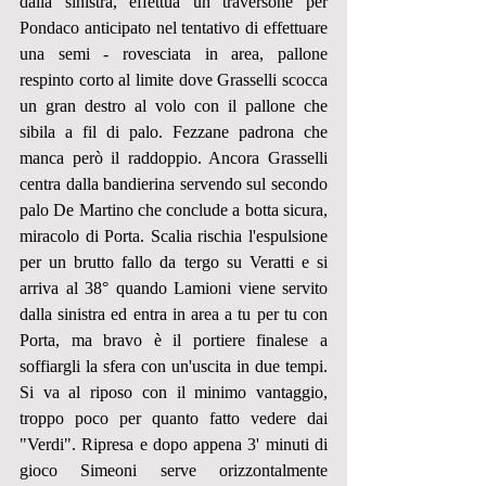
dalla sinistra, effettua un traversone per 
Pondaco anticipato nel tentativo di effettuare 
una semi - rovesciata in area, pallone 
respinto corto al limite dove Grasselli scocca 
un gran destro al volo con il pallone che 
sibila a fil di palo. Fezzane padrona che 
manca però il raddoppio. Ancora Grasselli 
centra dalla bandierina servendo sul secondo 
palo De Martino che conclude a botta sicura, 
miracolo di Porta. Scalia rischia l'espulsione 
per un brutto fallo da tergo su Veratti e si 
arriva al 38° quando Lamioni viene servito 
dalla sinistra ed entra in area a tu per tu con 
Porta, ma bravo è il portiere finalese a 
soffiargli la sfera con un'uscita in due tempi. 
Si va al riposo con il minimo vantaggio, 
troppo poco per quanto fatto vedere dai 
"Verdi". Ripresa e dopo appena 3' minuti di 
gioco Simeoni serve orizzontalmente 