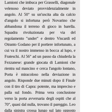
Lamioni che imbuca per Grasselli, diagonale 
velenoso deviato provvidenzialmente in 
angolo. Al 50° su un'uscita alta da calcio 
d'angolo si infortuna però Novarino che 
abbandona il terreno di gioco in barella. 
Squadra rivoluzionata per via del 
regolamento "under" e dentro Viscardi ed 
Otranto Godano per il portiere infortunato, a 
cui va il nostro immenso in bocca al lupo, e 
Frateschi. Al 56° ad un passo da chiuderla la 
Fezzanese: grande giocata di Lamioni che 
rientra sul mancino e cerca l'angolo lontano, 
Porta è miracoloso nella deviazione in 
angolo. Risponde due minuti dopo il Finale 
con il tiro di Capra: potente, ma impreciso e 
palla sul fondo. Prima vera conclusione 
verso la porta avversaria degli ospiti che al 
70°, quasi dal nulla, trovano il pareggio. Leo 
dalla sinistra crossa lungo sul lato opposto 