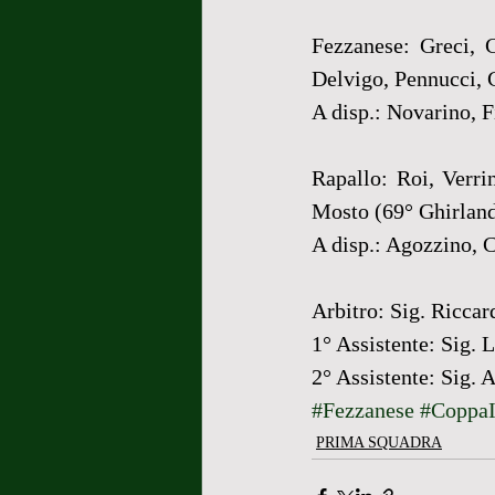
Fezzanese: Greci, 
Delvigo, Pennucci, 
A disp.: Novarino, F
Rapallo: Roi, Verri
Mosto (69° Ghirlanda
A disp.: Agozzino, C
Arbitro: Sig. Ricca
1° Assistente: Sig.
2° Assistente: Sig.
#Fezzanese
#CoppaI
PRIMA SQUADRA