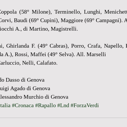
Coppola (58° Milone), Terminello, Lunghi, Menichett
Corvi, Baudi (69° Cupini), Maggiore (69° Campagni). Al
iocchi A., di Martino, Magistrelli.
ni, Ghirlanda F. (49° Cabras), Porro, Crafa, Napello, 
 A.), Rossi, Maffei (49° Selva). All. Marselli
arluccio, Nelli, Calafato.
rdo Dasso di Genova
 Luigi Agado di Genova
 Alessandro Murchio di Genova
talia
#Cronaca
#Rapallo
#Lnd
#ForzaVerdi