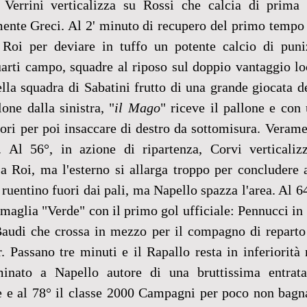
Verrini verticalizza su Rossi che calcia di prima 
mente Greci. Al 2' minuto di recupero del primo tempo 
 Roi per deviare in tuffo un potente calcio di puni
uarti campo, squadre al riposo sul doppio vantaggio loc
della squadra di Sabatini frutto di una grande giocata de
one dalla sinistra, "
il Mago
" riceve il pallone e con 
ori per poi insaccare di destro da sottomisura. Verame
. Al 56°, in azione di ripartenza, Corvi verticaliz
 Roi, ma l'esterno si allarga troppo per concludere a 
 ruentino fuori dai pali, ma Napello spazza l'area. Al 6
 maglia "Verde" con il primo gol ufficiale: Pennucci in r
 Baudi che crossa in mezzo per il compagno di reparto 
. Passano tre minuti e il Rapallo resta in inferiorità 
inato a Napello autore di una bruttissima entrata
 e al 78° il classe 2000 Campagni per poco non bagna 