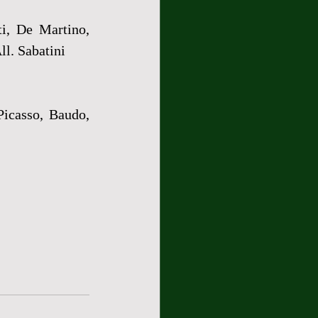
i, De Martino, 
l. Sabatini
Picasso, Baudo, 