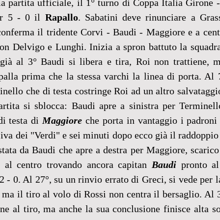
 partita ufficiale, il 1° turno di Coppa Italia Girone -
r 5 - 0 il 
Rapallo
. Sabatini deve rinunciare a Grasse
conferma il tridente Corvi - Baudi - Maggiore e a cent
on Delvigo e Lunghi. Inizia a spron battuto la squadra
già al 3° Baudi si libera e tira, Roi non trattiene, m
alla prima che la stessa varchi la linea di porta. Al 
nello che di testa costringe Roi ad un altro salvataggio 
artita si sblocca: Baudi apre a sinistra per Terminell
i testa di 
Maggiore
 che porta in vantaggio i padroni 
siva dei "Verdi" e sei minuti dopo ecco già il raddoppio
ata da Baudi che apre a destra per Maggiore, scarico a
 al centro trovando ancora capitan 
Baudi
 pronto al
2 - 0. Al 27°, su un rinvio errato di Greci, si vede per l
ma il tiro al volo di Rossi non centra il bersaglio. Al 
e al tiro, ma anche la sua conclusione finisce alta sop