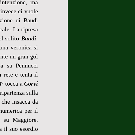
intenzione, ma 
invece ci vuole 
zione di Baudi 
ale. La ripresa 
l solito 
Baudi
: 
una veronica si 
nte un gran gol 
za su Pennucci 
rete e tenta il 
4° tocca a 
Corvi
ipartenza sulla 
che insacca da 
numerica per il 
 su Maggiore. 
il suo esordio 