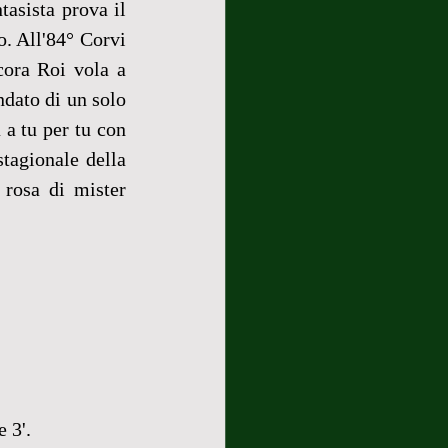
asista prova il 
. All'84° Corvi 
ora Roi vola a 
dato di un solo 
 a tu per tu con 
tagionale della 
 rosa di mister 
 3'.