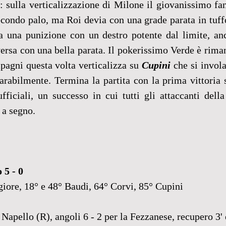
0: sulla verticalizzazione di Milone il giovanissimo fant
secondo palo, ma Roi devia con una grade parata in tuffo
ia una punizione con un destro potente dal limite, anc
versa con una bella parata. Il pokerissimo Verde è riman
gni questa volta verticalizza su 
Cupini
 che si invola
rabilmente. Termina la partita con la prima vittoria s
ficiali, un successo in cui tutti gli attaccanti della
 a segno.
 5 - 0
iore, 18° e 48° Baudi, 64° Corvi, 85° Cupini
Napello (R), angoli 6 - 2 per la Fezzanese, recupero 3' e