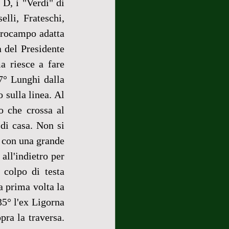
 D, i "Verdi" di 
lli, Frateschi, 
rocampo adatta 
 del Presidente 
a riesce a fare 
7° Lunghi dalla 
sulla linea. Al 
o che crossa al 
di casa. Non si 
 con una grande 
ll'indietro per 
 colpo di testa 
a prima volta la 
35° l'ex Ligorna 
ra la traversa. 