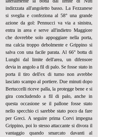
lateralmente la botta dal limite di Nuti 
indirzzata all'angoletto basso. La Fezzanese 
si sveglia e confeziona al 58° una grande 
azione da gol: Pennucci va via a sinistra, 
entra in area e serve all'indietro Maggiore 
che dovrebbe solo appoggiare nella porta, 
ma calcia troppo debolmente e Grippino si 
salva con una facile parata. Al 66° botta di 
Lunghi dal limite dell'area, un difensore 
devia in angolo a fil di palo. Se fosse stato in 
porta il tiro dell'ex di turno non avrebbe 
lasciato scampo al portiere. Due minuti dopo 
Bertuccelli riceve palla, la protegge bene e si 
gira concludendo a fil di palo, anche in 
questa occasione se il pallone fosse stato 
nello specchio ci sarebbe stato poco da fare 
per Greci. A seguire prima Corvi impegna 
Grippino, poi lo stesso attaccante si divora il 
vantaggio quando smarcato davanti al 