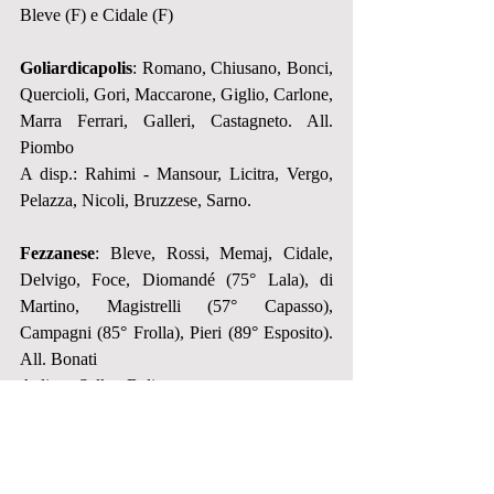
Bleve (F) e Cidale (F)
Goliardicapolis
: Romano, Chiusano, Bonci, 
Quercioli, Gori, Maccarone, Giglio, Carlone, 
Marra Ferrari, Galleri, Castagneto. All. 
Piombo
A disp.: Rahimi - Mansour, Licitra, Vergo, 
Pelazza, Nicoli, Bruzzese, Sarno.
Fezzanese
: Bleve, Rossi, Memaj, Cidale, 
Delvigo, Foce, Diomandé (75° Lala), di 
Martino, Magistrelli (57° Capasso), 
Campagni (85° Frolla), Pieri (89° Esposito). 
All. Bonati
A disp.: Salku, Balito.
Arbitro: Sig. Giorgio Milesi di Genova
#Fezzanese
#JunioresRegionale
#Goliardicapolis
#Cronaca
#ForzaVerdi