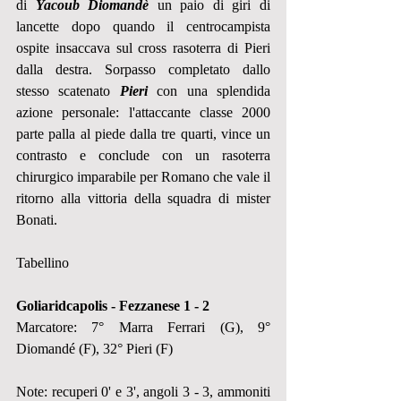
di 
Yacoub Diomandè
 un paio di giri di 
lancette dopo quando il centrocampista 
ospite insaccava sul cross rasoterra di Pieri 
dalla destra. Sorpasso completato dallo 
stesso scatenato 
Pieri
 con una splendida 
azione personale: l'attaccante classe 2000 
parte palla al piede dalla tre quarti, vince un 
contrasto e conclude con un rasoterra 
chirurgico imparabile per Romano che vale il 
ritorno alla vittoria della squadra di mister 
Bonati.
Tabellino
Goliaridcapolis - Fezzanese 1 - 2
Marcatore: 7° Marra Ferrari (G), 9° 
Diomandé (F), 32° Pieri (F)
Note: recuperi 0' e 3', angoli 3 - 3, ammoniti 