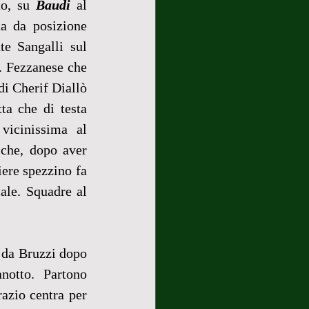
o, su 
Baudi
 al 
ta da posizione 
e Sangalli sul 
à. Fezzanese che 
di Cherif Diallò 
a che di testa 
icinissima al 
che, dopo aver 
ere spezzino fa 
le. Squadre al 
 da Bruzzi dopo 
notto. Partono 
azio centra per 