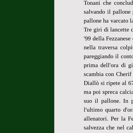
Tonani che conclud
salvando il pallone 
pallone ha varcato l
Tre giri di lancette 
'99 della Fezzanese 
nella traversa colp
pareggiando il conto
prima dell'ora di g
scambia con Cherif D
Diallò si ripete al 6
ma poi spreca calcia
suo il pallone. In 
l'ultimo quarto d'o
allenatori. Per la 
salvezza che nel ca