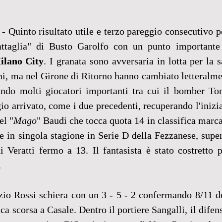
 - Quinto risultato utile e terzo pareggio consecutivo p
attaglia" di Busto Garolfo con un punto importante 
ilano City
. I granata sono avversaria in lotta per la s
ni, ma nel Girone di Ritorno hanno cambiato letteralmen
ndo molti giocatori importanti tra cui il bomber Tona
o arrivato, come i due precedenti, recuperando l'inizia
el "
Mago
" Baudi che tocca quota 14 in classifica marca
e in singola stagione in Serie D della Fezzanese, supera
 Veratti fermo a 13. Il fantasista è stato costretto po
.
zio Rossi schiera con un 3 - 5 - 2 confermando 8/11 de
a scorsa a Casale. Dentro il portiere Sangalli, il difens