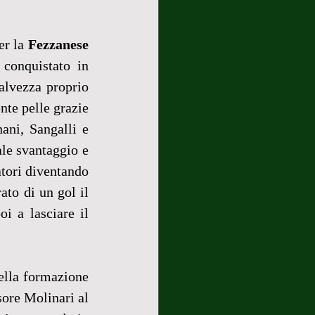
er la 
Fezzanese
conquistato in 
alvezza proprio 
te pelle grazie 
ni, Sangalli e 
le svantaggio e 
tori diventando 
to di un gol il 
i a lasciare il 
lla formazione 
ore Molinari al 