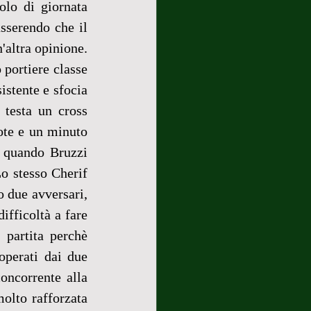
lo di giornata 
sserendo che il 
altra opinione. 
 portiere classe 
stente e sfocia 
testa un cross 
ote e un minuto 
 quando Bruzzi 
o stesso Cherif 
o due avversari, 
fficoltà a fare 
 partita perchè 
operati dai due 
oncorrente alla 
lto rafforzata 