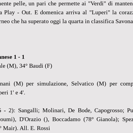
ente pelle, un pari che permette ai "Verdi" di mantene
a Play - Out. E domenica arriva al "Luperi" la coraz
rneo che ha superato oggi la quarta in classifica Savona
nese 1 - 1
ale (M), 34° Baudi (F)
nani (M) per simulazione, Selvatico (M) per comp
ri 1' e 4'. 
5 - 2): Sangalli; Molinari, De Bode, Capogrosso; Pu
roumi), D'Orazio (), Boccadamo (78° Gianola); Spez
° Mair). All. E. Rossi