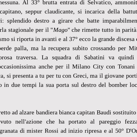
nessuna. Al 33° brutta entrata di Selvatico, ammonit
 capitano, seppur claudicante, si incarica della battu
i: splendido destro a girare che batte imparabilment
la stagionale per il "
Mago
" che rimette tutto in parit
asmo si riporta in avanti e al 37° ecco la grande discesa 
perde palla, ma la recupera subito crossando per Mitt
rosa traversa. La squadra di Sabatini va quindi v
occasionissima anche per il Milano City con Tonani 
 si presenta a tu per tu con Greci, ma il giovane porti
o in due tempi la sua porta sul destro del bomber loca
tretto ad alzare bandiera bianca capitan Baudi sostituito
evuto nell'azione che ha portato al pareggio fezza
ranata di mister Rossi ad inizio ripresa e al 50° D'Or