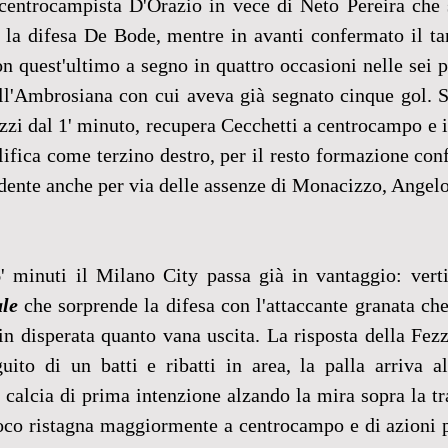
centrocampista D'Orazio in vece di Neto Pereira che 
 la difesa De Bode, mentre in avanti confermato il ta
n quest'ultimo a segno in quattro occasioni nelle sei p
ll'Ambrosiana con cui aveva già segnato cinque gol. Sa
zzi dal 1' minuto, recupera Cecchetti a centrocampo e i
alifica come terzino destro, per il resto formazione conf
ente anche per via delle assenze di Monacizzo, Angelott
' minuti il Milano City passa già in vantaggio: vertic
ale
 che sorprende la difesa con l'attaccante granata che 
in disperata quanto vana uscita. La risposta della Fezz
uito di un batti e ribatti in area, la palla arriva al
calcia di prima intenzione alzando la mira sopra la tra
ioco ristagna maggiormente a centrocampo e di azioni p