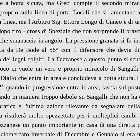
e a botta sicura, ma Greci compie il secondo miraco
proprio sulla linea di porta. Locali che si lamentano a
a linea, ma l'Arbitro Sig. Ettore Longo di Cuneo è di un'
dopo tiro - cross di Speziale che non sorprende il bravo
che smanaccia in angolo. La pressione granata si fa insi
ita da De Bode al 56° con il difensore che devia di 
 dei legni colpiti. La Fezzanese a questo punto si scu
ioco ci vuole un vero e proprio miracolo di Sangalli
iallò che entra in area e concludeva a botta sicura. L
7° quando in progressione entra in area, lascia sul post
ndo in maniera troppo debole su Sangalli che non ha di
pratica è l'ultima azione rilevante da segnalare della
ra risulterà molto spezzettato per i molteplici cambi 
Fezzanese un punto importante in casa di una diretta c
lciomercato invernale di Dicembre e Gennaio si era mo