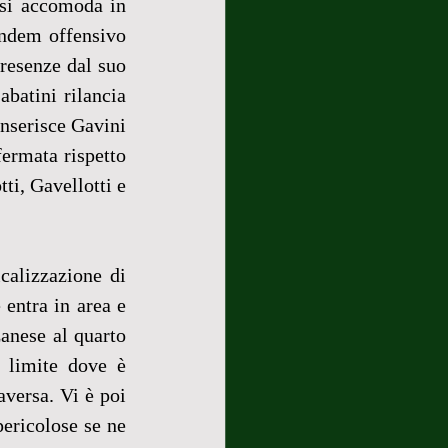
si accomoda in 
ndem offensivo 
resenze dal suo 
batini rilancia 
nserisce Gavini 
ermata rispetto 
i, Gavellotti e 
alizzazione di 
entra in area e 
anese al quarto 
 limite dove è 
versa. Vi è poi 
ericolose se ne 