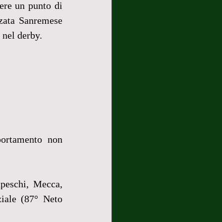
re un punto di 
zata Sanremese 
 nel derby.
ortamento non 
peschi, Mecca, 
iale (87° Neto 