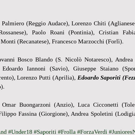
 Palmiero (Reggio Audace), Lorenzo Chiti (Aglianese)
ossanese), Paolo Roani (Pontinia), Cristian Fabia
 Monti (Recanatese), Francesco Marzocchi (Forlì).
ovanni Bosco Blando (S. Nicolò Notaresco), Andrea 
Edoardo Iannoni (Savio), Giuseppe Staiano (Sporti
ento), Lorenzo Putti (Aprilia), 
Edoardo Saporiti (Fez
).
l Omar Buongarzoni (Anzio), Luca Cicconetti (Tolen
Filippo Fassina (Giorgione), Andrea Spoletini (Lodigia
Lnd
#Under18
#Saporiti
#Frolla
#ForzaVerdi
#Juniores