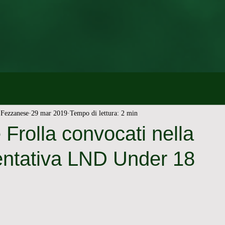
Fezzanese
29 mar 2019
Tempo di lettura: 2 min
e Frolla convocati nella
ntativa LND Under 18