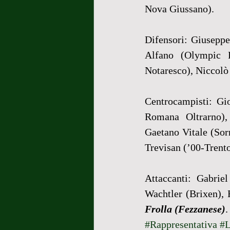
Nova Giussano).
Difensori: Giuseppe
Alfano (Olympic R
Notaresco), Niccolò
Centrocampisti: Gi
Romana Oltrarno), 
Gaetano Vitale (Sorr
Trevisan (’00-Trento
Attaccanti: Gabrie
Wachtler (Brixen), 
Frolla (Fezzanese)
.
#Rappresentativa
#