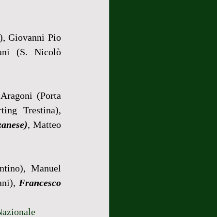
, Giovanni Pio 
ni (S. Nicolò 
Aragoni (Porta 
ng Trestina), 
zanese)
, Matteo 
tino), Manuel 
ni), 
Francesco 
Nazionale