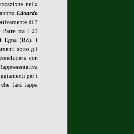
 la convocazione nella 
anotta 
Edoardo 
ettivamente di 7 
 Patre tra i 23 
i Egna (BZ). I 
menti sotto gli 
concluderà con 
ppresentativa 
ggiamenti per i 
che farà tappa 