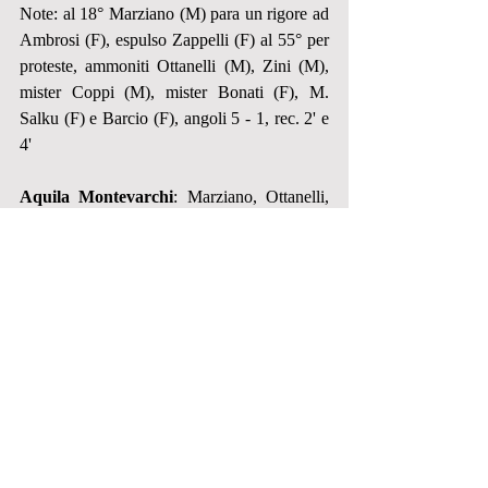
Note: al 18° Marziano (M) para un rigore ad 
Ambrosi (F), espulso Zappelli (F) al 55° per 
proteste, ammoniti Ottanelli (M), Zini (M), 
mister Coppi (M), mister Bonati (F), M. 
Salku (F) e Barcio (F), angoli 5 - 1, rec. 2' e 
4'
Aquila Montevarchi
: Marziano, Ottanelli, 
Calosci, Diaz Bernal, Zini, Sati, Dini, 
Maccari, Pareggi, Borghesi, Landini. All. 
Coppi
A disp.: Antonielli, Chottong, Giusti, Lopes, 
Ramadani, Paolucci, Borgioli.
Fezzanese
: Rossi, Russi, Stradini, Ambrosi, 
Piazza, M. Salku, Scappazzoni, Fabiani, 
Frolla, Zappelli, Barcio. All. Bonati
A disp.: Moscoloni, Manfredini, Parziale, 
Simoni, Pierotti, A. Salku, Franceschini