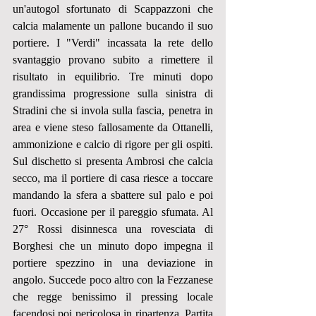
un'autogol sfortunato di Scappazzoni che 
calcia malamente un pallone bucando il suo 
portiere. I "Verdi" incassata la rete dello 
svantaggio provano subito a rimettere il 
risultato in equilibrio. Tre minuti dopo 
grandissima progressione sulla sinistra di 
Stradini che si invola sulla fascia, penetra in 
area e viene steso fallosamente da Ottanelli, 
ammonizione e calcio di rigore per gli ospiti. 
Sul dischetto si presenta Ambrosi che calcia 
secco, ma il portiere di casa riesce a toccare 
mandando la sfera a sbattere sul palo e poi 
fuori. Occasione per il pareggio sfumata. Al 
27° Rossi disinnesca una rovesciata di 
Borghesi che un minuto dopo impegna il 
portiere spezzino in una deviazione in 
angolo. Succede poco altro con la Fezzanese 
che regge benissimo il pressing locale 
facendosi poi pericolosa in ripartenza. Partita 